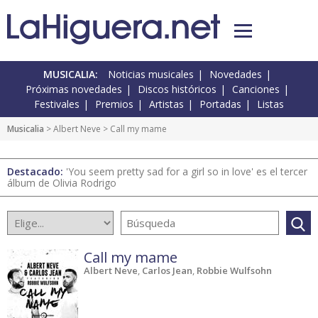
MUSICALIA:
Noticias musicales
Novedades
Próximas novedades
Discos históricos
Canciones
Festivales
Premios
Artistas
Portadas
Listas
Musicalia
> Albert Neve > Call my mame
Destacado:
'You seem pretty sad for a girl so in love' es el tercer
álbum de Olivia Rodrigo
Call my mame
Albert Neve
,
Carlos Jean
,
Robbie Wulfsohn