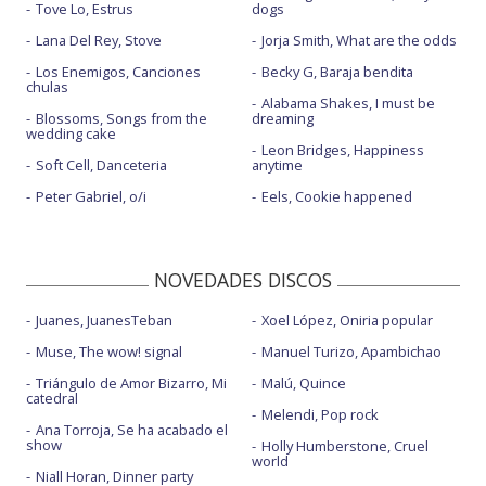
Tove Lo, Estrus
dogs
Lana Del Rey, Stove
Jorja Smith, What are the odds
Los Enemigos, Canciones
Becky G, Baraja bendita
chulas
Alabama Shakes, I must be
Blossoms, Songs from the
dreaming
wedding cake
Leon Bridges, Happiness
Soft Cell, Danceteria
anytime
Peter Gabriel, o/i
Eels, Cookie happened
NOVEDADES DISCOS
Juanes, JuanesTeban
Xoel López, Oniria popular
Muse, The wow! signal
Manuel Turizo, Apambichao
Triángulo de Amor Bizarro, Mi
Malú, Quince
catedral
Melendi, Pop rock
Ana Torroja, Se ha acabado el
show
Holly Humberstone, Cruel
world
Niall Horan, Dinner party