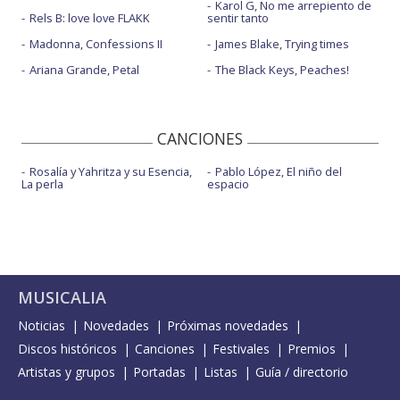
Karol G, No me arrepiento de
Rels B: love love FLAKK
sentir tanto
Madonna, Confessions II
James Blake, Trying times
Ariana Grande, Petal
The Black Keys, Peaches!
CANCIONES
Rosalía y Yahritza y su Esencia,
Pablo López, El niño del
La perla
espacio
MUSICALIA
Noticias
Novedades
Próximas novedades
Discos históricos
Canciones
Festivales
Premios
Artistas y grupos
Portadas
Listas
Guía / directorio