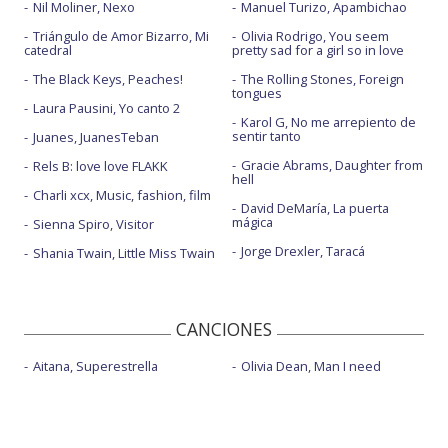
Nil Moliner, Nexo
Manuel Turizo, Apambichao
Triángulo de Amor Bizarro, Mi
Olivia Rodrigo, You seem
catedral
pretty sad for a girl so in love
The Black Keys, Peaches!
The Rolling Stones, Foreign
tongues
Laura Pausini, Yo canto 2
Karol G, No me arrepiento de
sentir tanto
Juanes, JuanesTeban
Gracie Abrams, Daughter from
Rels B: love love FLAKK
hell
Charli xcx, Music, fashion, film
David DeMaría, La puerta
mágica
Sienna Spiro, Visitor
Jorge Drexler, Taracá
Shania Twain, Little Miss Twain
CANCIONES
Aitana, Superestrella
Olivia Dean, Man I need