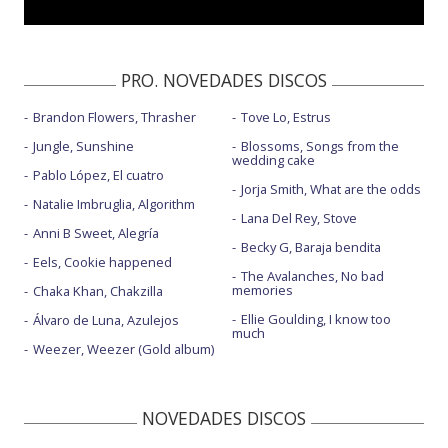
PRO. NOVEDADES DISCOS
Brandon Flowers, Thrasher
Tove Lo, Estrus
Jungle, Sunshine
Blossoms, Songs from the
wedding cake
Pablo López, El cuatro
Jorja Smith, What are the odds
Natalie Imbruglia, Algorithm
Lana Del Rey, Stove
Anni B Sweet, Alegría
Becky G, Baraja bendita
Eels, Cookie happened
The Avalanches, No bad
memories
Chaka Khan, Chakzilla
Ellie Goulding, I know too
Álvaro de Luna, Azulejos
much
Weezer, Weezer (Gold album)
NOVEDADES DISCOS