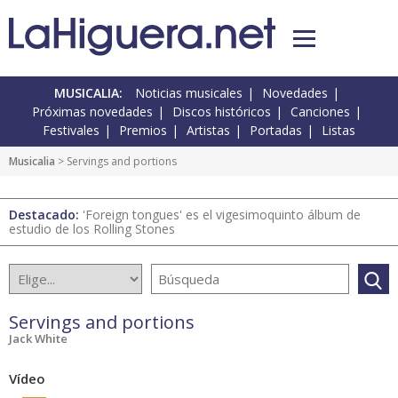
MUSICALIA:
Noticias musicales
Novedades
Próximas novedades
Discos históricos
Canciones
Festivales
Premios
Artistas
Portadas
Listas
Musicalia
> Servings and portions
Destacado:
'Foreign tongues' es el vigesimoquinto álbum de
estudio de los Rolling Stones
Servings and portions
Jack White
Vídeo