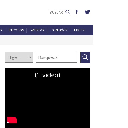
es
Premios
Artistas
Portadas
Listas
(1 vídeo)