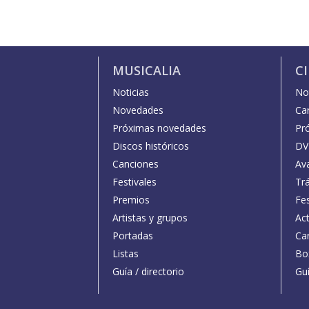
MUSICALIA
C
Noticias
Not
Novedades
Car
Próximas novedades
Pr
Discos históricos
DV
Canciones
Av
Festivales
Trá
Premios
Fe
Artistas y grupos
Act
Portadas
Car
Listas
Bo
Guía / directorio
Guí