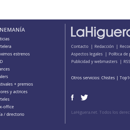
INEMANÍA
icias
telera
Contacto
Redacción
Reco
óximos estrenos
Aspectos legales
Política de
D
Publicidad y webmasters
RS
ances
ilers
Otros servicios:
Chistes
|
Top1
stivales + premios
ores y actrices
teles
x-office
LaHiguera.net. Todos los dere
a / directorio