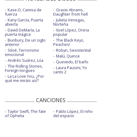
Kase.O, Camisa de
Gracie Abrams,
fuerza
Daughter from hell
Kany García, Puerta
Julieta Venegas,
abierta
Norteña
David DeMaría, La
Xoel López, Oniria
puerta mágica
popular
Bunbury, De un siglo
The Black Keys,
anterior
Peaches!
Siloé, Terrorismo
Robyn, Sexistential
emocional
Malú, Quince
Andrés Suárez, Lúa
Quevedo, El baifo
The Rolling Stones,
Laura Pausini, Yo
Foreign tongues
canto 2
La La Love You, ¿Por
qué me miráis así?
CANCIONES
Taylor Swift, The fate
Pablo López, El niño
of Ophelia
del espacio