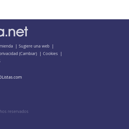
mienda
Sugiere una web
 privacidad
(
Cambiar
)
Cookies
S
0Listas.com
chos reservados