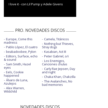
I love it - con Lil Pump y Adele Givens
PRO. NOVEDADES DISCOS
Europe, Come this
Camela, Titánicos
madness
Nothing but Thieves,
Pablo López, El cuatro
Stray dogs
beabadoobee, Pylon
Kasabian, Act III
Editors, Surface, echo
Peter Gabriel, o/i
& sound
Los Enemigos,
Sam Smith, Hazel
Canciones chulas
eyes
Carly Rae Jepsen, Day
Eels, Cookie
and night
happened
Chaka Khan, Chakzilla
Álvaro de Luna,
The Avalanches, No
Azulejos
bad memories
Alex Warren,
Wildchild
NOVEDADES DISCOS