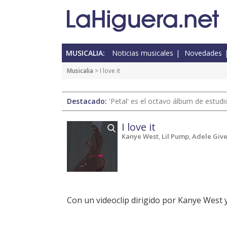
MUSICALIA:
Noticias musicales
Novedades
Musicalia
> I love it
Destacado:
'Petal' es el octavo álbum de estud
I love it
Kanye West
,
Lil Pump
,
Adele Giv
Con un videoclip dirigido por Kanye West