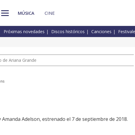
MÚSICA
CINE
Próximas novedades
Discos históricos
Canciones
Festival
io de Ariana Grande
ens
 y Amanda Adelson, estrenado el 7 de septiembre de 2018.