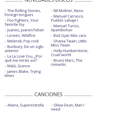
The Rolling Stones,
Nil Moliner, Nexo
Foreign tongues
Manuel Carrasco,
Foo Fighters, Your
Pueblo salvaje I
favorite toy
Manuel Turizo,
Juanes, JuanesTeban
Apambichao
Loreen, Wildfire
Bad Gyal, Más cara
Melendi, Pop rock
Shania Twain, Little
Miss Twain
Bunbury, De un siglo
anterior
Holly Humberstone,
Cruel world
La La Love You, ¿Por
qué me miráis así?
Bruno Mars, The
romantic
Malú, Quince
James Blake, Trying
times
CANCIONES
Aitana, Superestrella
Olivia Dean, Man I
need