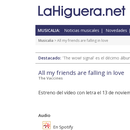
MUSICALIA:
Noticias musicales
Novedades
Musicalia
> All my friends are falling in love
Destacado:
'The wow! signal' es el décimo álb
All my friends are falling in love
The Vaccines
Estreno del vídeo con letra el 13 de novie
Audio
En Spotify