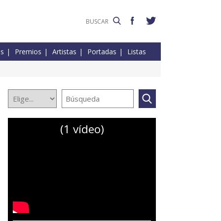
es
Premios
Artistas
Portadas
Listas
(1 vídeo)