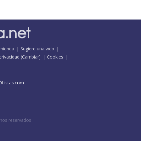
mienda
Sugiere una web
 privacidad
(
Cambiar
)
Cookies
S
0Listas.com
chos reservados