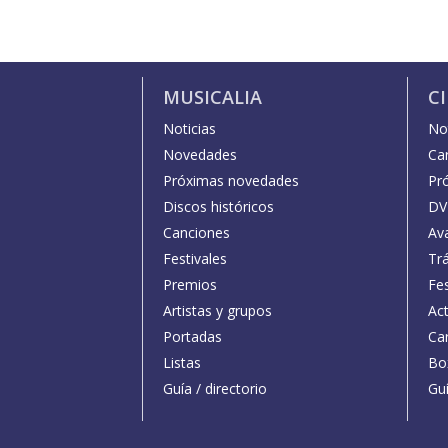
MUSICALIA
C
Noticias
Not
Novedades
Car
Próximas novedades
Pr
Discos históricos
DV
Canciones
Av
Festivales
Trá
Premios
Fe
Artistas y grupos
Act
Portadas
Car
Listas
Bo
Guía / directorio
Guí