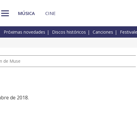
MÚSICA
CINE
Próximas novedades
Discos históricos
Canciones
Festival
um de Muse
mbre de 2018.