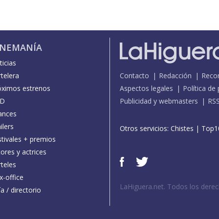
INEMANÍA
icias
telera
Contacto
Redacción
Reco
óximos estrenos
Aspectos legales
Política de
D
Publicidad y webmasters
RS
ances
ilers
Otros servicios:
Chistes
|
Top1
stivales + premios
ores y actrices
teles
x-office
LaHiguera.net. Todos los dere
a / directorio