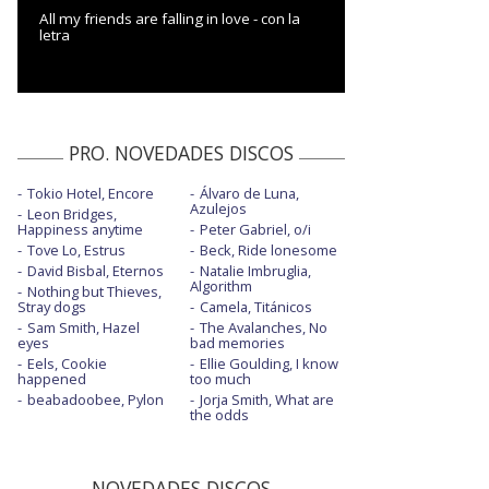
All my friends are falling in love - con la
letra
PRO. NOVEDADES DISCOS
Tokio Hotel, Encore
Álvaro de Luna,
Azulejos
Leon Bridges,
Happiness anytime
Peter Gabriel, o/i
Tove Lo, Estrus
Beck, Ride lonesome
David Bisbal, Eternos
Natalie Imbruglia,
Algorithm
Nothing but Thieves,
Stray dogs
Camela, Titánicos
Sam Smith, Hazel
The Avalanches, No
eyes
bad memories
Eels, Cookie
Ellie Goulding, I know
happened
too much
beabadoobee, Pylon
Jorja Smith, What are
the odds
NOVEDADES DISCOS