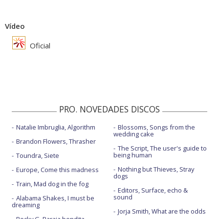
Vídeo
Oficial
PRO. NOVEDADES DISCOS
Natalie Imbruglia, Algorithm
Blossoms, Songs from the
wedding cake
Brandon Flowers, Thrasher
The Script, The user's guide to
being human
Toundra, Siete
Nothing but Thieves, Stray
Europe, Come this madness
dogs
Train, Mad dog in the fog
Editors, Surface, echo &
sound
Alabama Shakes, I must be
dreaming
Jorja Smith, What are the odds