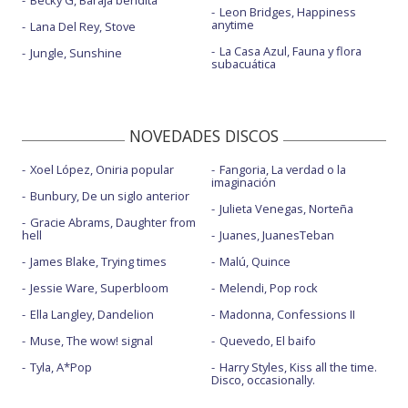
Becky G, Baraja bendita
Leon Bridges, Happiness
anytime
Lana Del Rey, Stove
La Casa Azul, Fauna y flora
Jungle, Sunshine
subacuática
NOVEDADES DISCOS
Xoel López, Oniria popular
Fangoria, La verdad o la
imaginación
Bunbury, De un siglo anterior
Julieta Venegas, Norteña
Gracie Abrams, Daughter from
hell
Juanes, JuanesTeban
James Blake, Trying times
Malú, Quince
Jessie Ware, Superbloom
Melendi, Pop rock
Ella Langley, Dandelion
Madonna, Confessions II
Muse, The wow! signal
Quevedo, El baifo
Tyla, A*Pop
Harry Styles, Kiss all the time.
Disco, occasionally.