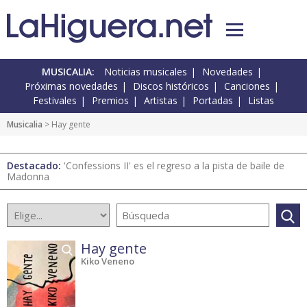
MUSICALIA:
Noticias musicales
Novedades
Próximas novedades
Discos históricos
Canciones
Festivales
Premios
Artistas
Portadas
Listas
Musicalia
> Hay gente
Destacado:
'Confessions II' es el regreso a la pista de baile de
Madonna
Hay gente
Kiko Veneno