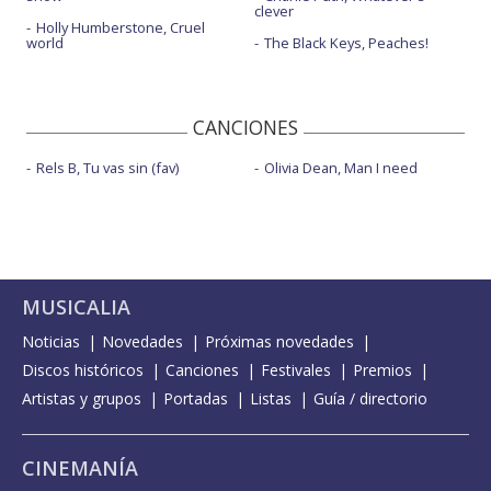
clever
Holly Humberstone, Cruel
world
The Black Keys, Peaches!
CANCIONES
Rels B, Tu vas sin (fav)
Olivia Dean, Man I need
MUSICALIA
Noticias
Novedades
Próximas novedades
Discos históricos
Canciones
Festivales
Premios
Artistas y grupos
Portadas
Listas
Guía / directorio
CINEMANÍA