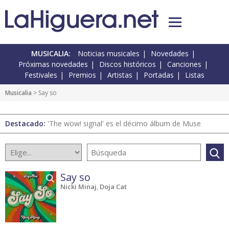
MUSICALIA:
Noticias musicales
Novedades
Próximas novedades
Discos históricos
Canciones
Festivales
Premios
Artistas
Portadas
Listas
Musicalia
> Say so
Destacado:
'The wow! signal' es el décimo álbum de Muse
Say so
Nicki Minaj
,
Doja Cat