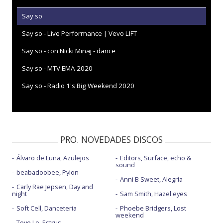
Say so
Say so - Live Performance | Vevo LIFT
Say so - con Nicki Minaj - dance
Say so - MTV EMA 2020
Say so - Radio 1's Big Weekend 2020
PRO. NOVEDADES DISCOS
Álvaro de Luna, Azulejos
Editors, Surface, echo &
sound
beabadoobee, Pylon
Anni B Sweet, Alegría
Carly Rae Jepsen, Day and
night
Sam Smith, Hazel eyes
Soft Cell, Danceteria
Phoebe Bridgers, Lost
weekend
Tove Lo, Estrus