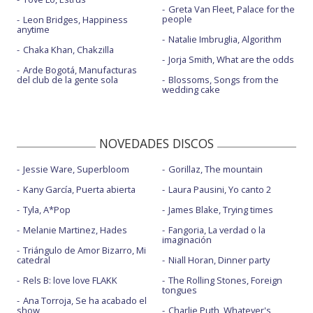
Greta Van Fleet, Palace for the
people
Leon Bridges, Happiness
anytime
Natalie Imbruglia, Algorithm
Chaka Khan, Chakzilla
Jorja Smith, What are the odds
Arde Bogotá, Manufacturas
del club de la gente sola
Blossoms, Songs from the
wedding cake
NOVEDADES DISCOS
Jessie Ware, Superbloom
Gorillaz, The mountain
Kany García, Puerta abierta
Laura Pausini, Yo canto 2
Tyla, A*Pop
James Blake, Trying times
Melanie Martinez, Hades
Fangoria, La verdad o la
imaginación
Triángulo de Amor Bizarro, Mi
catedral
Niall Horan, Dinner party
Rels B: love love FLAKK
The Rolling Stones, Foreign
tongues
Ana Torroja, Se ha acabado el
show
Charlie Puth, Whatever's