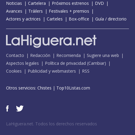
Noticias
Cartelera
Próximos estrenos
DVD
Avances
Tráilers
Festivales + premios
Actores y actrices
Carteles
Box-office
Guía / directorio
Contacto
Redacción
Recomienda
Sugiere una web
Aspectos legales
Política de privacidad
(
Cambiar
)
Cookies
Publicidad y webmasters
RSS
Otros servicios:
Chistes
|
Top10Listas.com
LaHiguera.net. Todos los derechos reservados