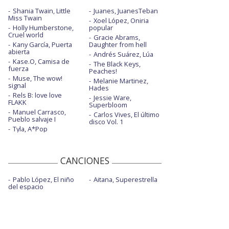
Shania Twain, Little
Juanes, JuanesTeban
Miss Twain
Xoel López, Oniria
Holly Humberstone,
popular
Cruel world
Gracie Abrams,
Kany García, Puerta
Daughter from hell
abierta
Andrés Suárez, Lúa
Kase.O, Camisa de
The Black Keys,
fuerza
Peaches!
Muse, The wow!
Melanie Martinez,
signal
Hades
Rels B: love love
Jessie Ware,
FLAKK
Superbloom
Manuel Carrasco,
Carlos Vives, El último
Pueblo salvaje I
disco Vol. 1
Tyla, A*Pop
CANCIONES
Pablo López, El niño
Aitana, Superestrella
del espacio