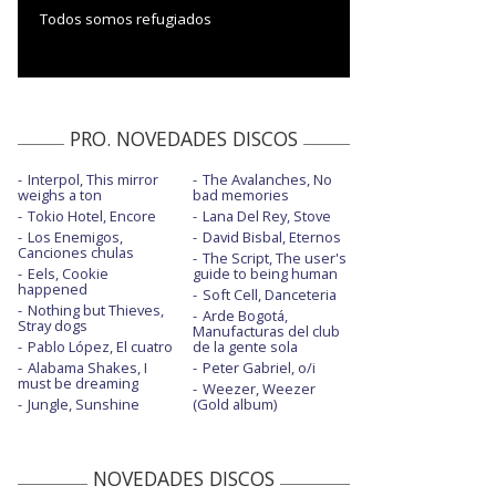
Todos somos refugiados
PRO. NOVEDADES DISCOS
Interpol, This mirror
The Avalanches, No
weighs a ton
bad memories
Tokio Hotel, Encore
Lana Del Rey, Stove
Los Enemigos,
David Bisbal, Eternos
Canciones chulas
The Script, The user's
Eels, Cookie
guide to being human
happened
Soft Cell, Danceteria
Nothing but Thieves,
Arde Bogotá,
Stray dogs
Manufacturas del club
Pablo López, El cuatro
de la gente sola
Alabama Shakes, I
Peter Gabriel, o/i
must be dreaming
Weezer, Weezer
Jungle, Sunshine
(Gold album)
NOVEDADES DISCOS