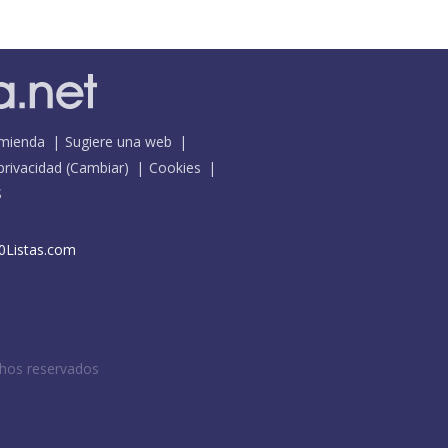
mienda
Sugiere una web
 privacidad
(
Cambiar
)
Cookies
S
0Listas.com
chos reservados