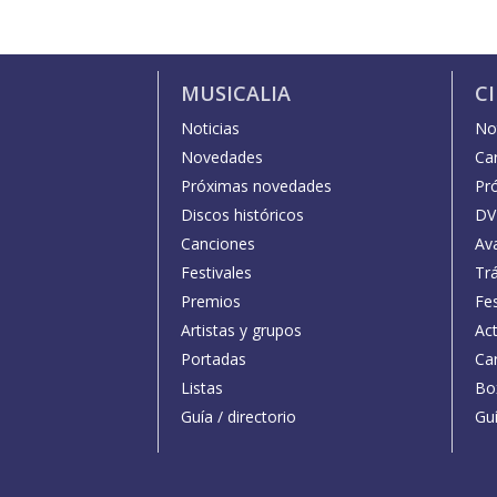
MUSICALIA
C
Noticias
Not
Novedades
Car
Próximas novedades
Pr
Discos históricos
DV
Canciones
Av
Festivales
Trá
Premios
Fe
Artistas y grupos
Act
Portadas
Car
Listas
Bo
Guía / directorio
Guí