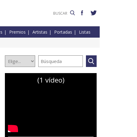
es
Premios
Artistas
Portadas
Listas
(1 vídeo)