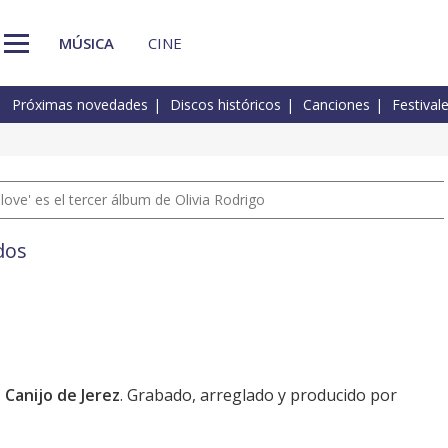
MÚSICA
CINE
Próximas novedades
Discos históricos
Canciones
Festival
 love' es el tercer álbum de Olivia Rodrigo
dos
l Canijo de Jerez
. Grabado, arreglado y producido por