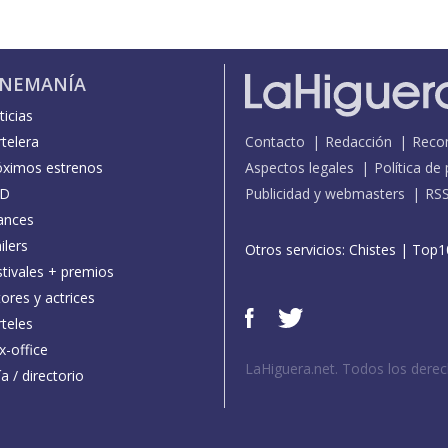
INEMANÍA
icias
telera
Contacto
Redacción
Reco
óximos estrenos
Aspectos legales
Política de
D
Publicidad y webmasters
RS
ances
ilers
Otros servicios:
Chistes
|
Top1
stivales + premios
ores y actrices
teles
x-office
LaHiguera.net. Todos los dere
a / directorio