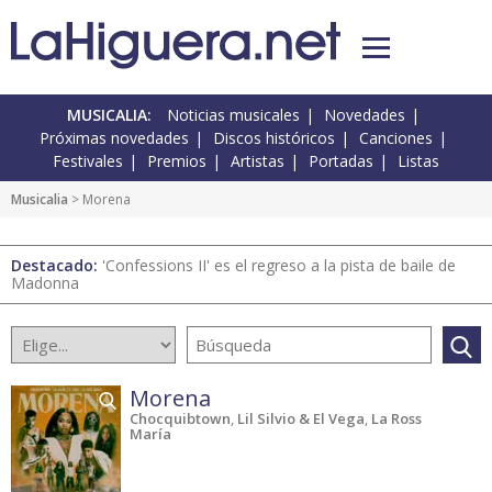
MUSICALIA:
Noticias musicales
Novedades
Próximas novedades
Discos históricos
Canciones
Festivales
Premios
Artistas
Portadas
Listas
Musicalia
> Morena
Destacado:
'Confessions II' es el regreso a la pista de baile de
Madonna
Morena
Chocquibtown
,
Lil Silvio & El Vega
,
La Ross
María