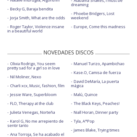
Natalie Imbruglia, Algorithm
Alabama Shakes, I must be
dreaming
Becky G, Baraja bendita
Phoebe Bridgers, Lost
Jorja Smith, What are the odds
weekend
Roger Taylor, Violence insane
Europe, Come this madness
in a beautiful world
NOVEDADES DISCOS
Olivia Rodrigo, You seem
Manuel Turizo, Apambichao
pretty sad for a girl so in love
Kase.O, Camisa de fuerza
Nil Moliner, Nexo
David DeMaría, La puerta
Charli xcx, Music, fashion, film
mágica
Jessie Ware, Superbloom
Malú, Quince
FLO, Therapy at the club
The Black Keys, Peaches!
Julieta Venegas, Norteña
Niall Horan, Dinner party
Karol G, No me arrepiento de
Tyla, A*Pop
sentir tanto
James Blake, Trying times
Ana Torroja, Se ha acabado el