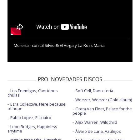
Morena - con Lil Silvio & El Vega y La Ross María
PRO. NOVEDADES DISCOS
Los Enemigos, Canciones
Soft Cell, Danceteria
chulas
Weezer, Weezer (Gold album)
Ezra Collective, Here because
of hope
Greta Van Fleet, Palace for the
people
Pablo López, El cuatro
Alex Warren, Wildchild
Leon Bridges, Happiness
anytime
Álvaro de Luna, Azulejos