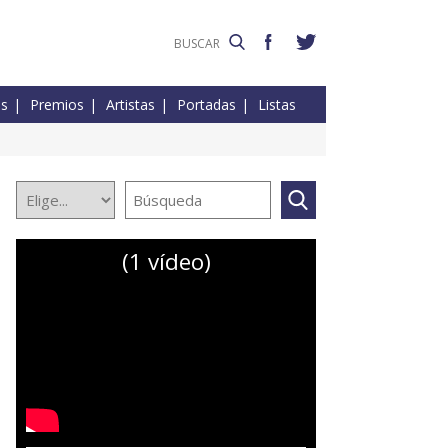
es
Premios
Artistas
Portadas
Listas
(1 vídeo)