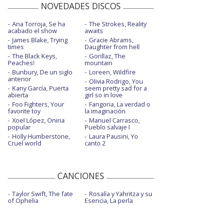
NOVEDADES DISCOS
Ana Torroja, Se ha
The Strokes, Reality
acabado el show
awaits
James Blake, Trying
Gracie Abrams,
times
Daughter from hell
The Black Keys,
Gorillaz, The
Peaches!
mountain
Bunbury, De un siglo
Loreen, Wildfire
anterior
Olivia Rodrigo, You
Kany García, Puerta
seem pretty sad for a
abierta
girl so in love
Foo Fighters, Your
Fangoria, La verdad o
favorite toy
la imaginación
Xoel López, Oniria
Manuel Carrasco,
popular
Pueblo salvaje I
Holly Humberstone,
Laura Pausini, Yo
Cruel world
canto 2
CANCIONES
Taylor Swift, The fate
Rosalía y Yahritza y su
of Ophelia
Esencia, La perla