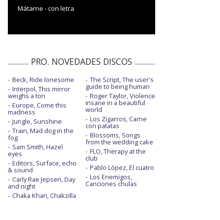
Mátame - con letra
PRO. NOVEDADES DISCOS
Beck, Ride lonesome
The Script, The user's
guide to being human
Interpol, This mirror
weighs a ton
Roger Taylor, Violence
insane in a beautiful
Europe, Come this
world
madness
Los Zigarros, Carne
Jungle, Sunshine
con patatas
Train, Mad dog in the
Blossoms, Songs
fog
from the wedding cake
Sam Smith, Hazel
FLO, Therapy at the
eyes
club
Editors, Surface, echo
Pablo López, El cuatro
& sound
Los Enemigos,
Carly Rae Jepsen, Day
Canciones chulas
and night
Chaka Khan, Chakzilla