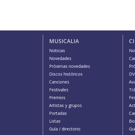
MUSICALIA
C
Noticias
Not
Novedades
Car
Próximas novedades
Pr
Discos históricos
DV
Canciones
Av
Festivales
Trá
Premios
Fe
Artistas y grupos
Act
Portadas
Car
Listas
Bo
Guía / directorio
Guí