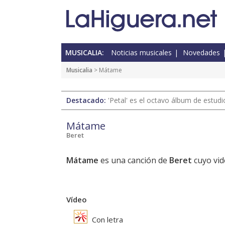
MUSICALIA:
Noticias musicales
Novedades
Musicalia
> Mátame
Destacado:
'Petal' es el octavo álbum de estud
Mátame
Beret
Mátame
es una canción de
Beret
cuyo vid
Vídeo
Con letra