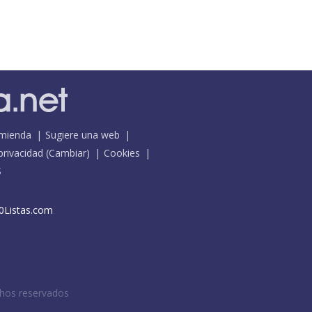
mienda
Sugiere una web
 privacidad
(
Cambiar
)
Cookies
S
0Listas.com
chos reservados