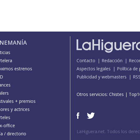
INEMANÍA
icias
telera
Contacto
Redacción
Reco
óximos estrenos
Aspectos legales
Política de
D
Publicidad y webmasters
RS
ances
ilers
Otros servicios:
Chistes
|
Top1
stivales + premios
ores y actrices
teles
x-office
LaHiguera.net. Todos los dere
a / directorio