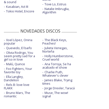
& sound
Tove Lo, Estrus
Kasabian, Act III
Natalie Imbruglia,
Tokio Hotel, Encore
Algorithm
NOVEDADES DISCOS
Xoel López, Oniria
The Black Keys,
popular
Peaches!
Quevedo, El baifo
Julieta Venegas,
Norteña
Olivia Rodrigo, You
seem pretty sad for a
Holly Humberstone,
girl so in love
Cruel world
Malú, Quince
Ana Torroja, Se ha
acabado el show
Foo Fighters, Your
favorite toy
Charlie Puth,
Whatever's clever
Ella Langley,
Dandelion
James Blake, Trying
times
Rels B: love love
FLAKK
Jorge Drexler, Taracá
Bruno Mars, The
Muse, The wow!
romantic
signal