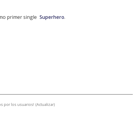
omo primer single
Superhero
.
s por los usuarios!
(
Actualizar
)