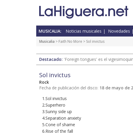
MUSICALIA:
Noticias musicales
Novedades
Musicalia
> Faith No More > Sol invictus
Destacado:
'Foreign tongues' es el vigesimoqui
Sol invictus
Rock
Fecha de publicación del disco:
18 de mayo de 
1.Sol invictus
2.Superhero
3.Sunny side up
4.Separation anxiety
5.Cone of shame
6.Rise of the fall