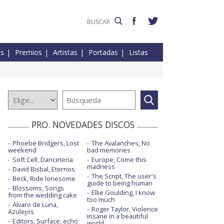
es
Premios
Artistas
Portadas
Listas
PRO. NOVEDADES DISCOS
Phoebe Bridgers, Lost
The Avalanches, No
weekend
bad memories
Soft Cell, Danceteria
Europe, Come this
madness
David Bisbal, Eternos
The Script, The user's
Beck, Ride lonesome
guide to being human
Blossoms, Songs
Ellie Goulding, I know
from the wedding cake
too much
Álvaro de Luna,
Roger Taylor, Violence
Azulejos
insane in a beautiful
Editors, Surface, echo
world