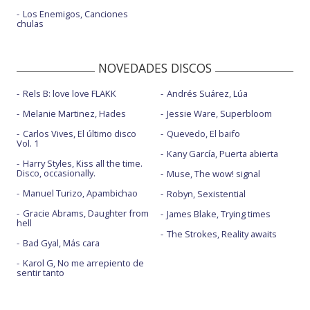
Los Enemigos, Canciones
chulas
NOVEDADES DISCOS
Rels B: love love FLAKK
Andrés Suárez, Lúa
Melanie Martinez, Hades
Jessie Ware, Superbloom
Carlos Vives, El último disco
Quevedo, El baifo
Vol. 1
Kany García, Puerta abierta
Harry Styles, Kiss all the time.
Disco, occasionally.
Muse, The wow! signal
Manuel Turizo, Apambichao
Robyn, Sexistential
Gracie Abrams, Daughter from
James Blake, Trying times
hell
The Strokes, Reality awaits
Bad Gyal, Más cara
Karol G, No me arrepiento de
sentir tanto