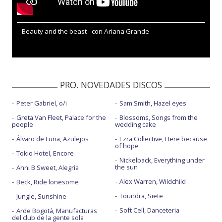
Beauty and the beast - con Ariana Grande
PRO. NOVEDADES DISCOS
Peter Gabriel, o/i
Sam Smith, Hazel eyes
Greta Van Fleet, Palace for the
Blossoms, Songs from the
people
wedding cake
Álvaro de Luna, Azulejos
Ezra Collective, Here because
of hope
Tokio Hotel, Encore
Nickelback, Everything under
the sun
Anni B Sweet, Alegría
Alex Warren, Wildchild
Beck, Ride lonesome
Toundra, Siete
Jungle, Sunshine
Soft Cell, Danceteria
Arde Bogotá, Manufacturas
del club de la gente sola