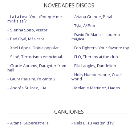
NOVEDADES DISCOS
La La Love You, ¿Por qué me
Ariana Grande, Petal
miráis así?
Tyla, A*Pop
Sienna Spiro, Visitor
David DeMaría, La puerta
Bad Gyal, Más cara
mágica
Xoel López, Oniria popular
Foo Fighters, Your favorite toy
Siloé, Terrorismo emocional
FLO, Therapy at the club
Gracie Abrams, Daughter from
Ella Langley, Dandelion
hell
Holly Humberstone, Cruel
Laura Pausini, Yo canto 2
world
Andrés Suárez, Lúa
Melanie Martinez, Hades
CANCIONES
Aitana, Superestrella
Rels B, Tu vas sin (fav)