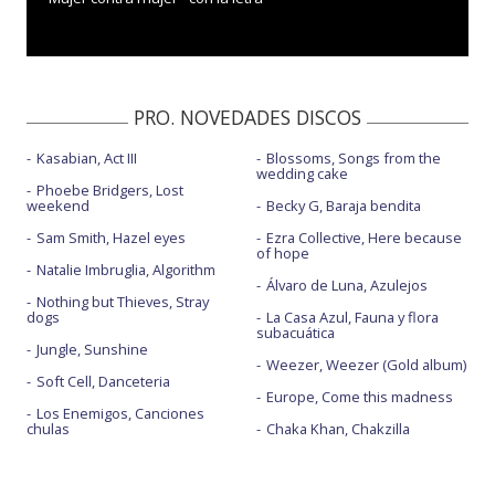
PRO. NOVEDADES DISCOS
Kasabian, Act III
Blossoms, Songs from the
wedding cake
Phoebe Bridgers, Lost
weekend
Becky G, Baraja bendita
Sam Smith, Hazel eyes
Ezra Collective, Here because
of hope
Natalie Imbruglia, Algorithm
Álvaro de Luna, Azulejos
Nothing but Thieves, Stray
dogs
La Casa Azul, Fauna y flora
subacuática
Jungle, Sunshine
Weezer, Weezer (Gold album)
Soft Cell, Danceteria
Europe, Come this madness
Los Enemigos, Canciones
chulas
Chaka Khan, Chakzilla