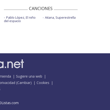
CANCIONES
Pablo López, El niño
Aitana, Superestrella
del espacio
mienda
Sugiere una web
 privacidad
(
Cambiar
)
Cookies
S
0Listas.com