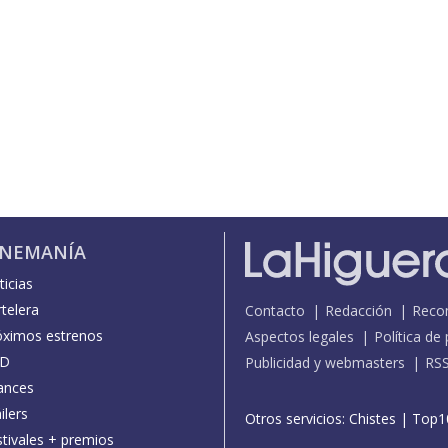
INEMANÍA
icias
telera
Contacto
Redacción
Reco
óximos estrenos
Aspectos legales
Política de
D
Publicidad y webmasters
RS
ances
ilers
Otros servicios:
Chistes
|
Top1
stivales + premios