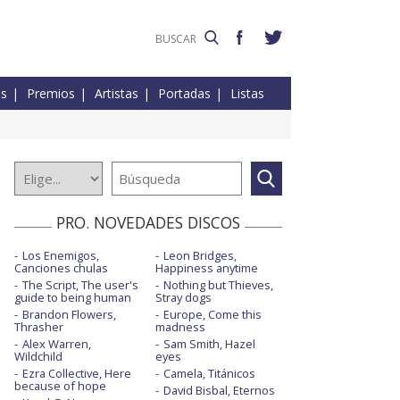
es
Premios
Artistas
Portadas
Listas
PRO. NOVEDADES DISCOS
Los Enemigos,
Leon Bridges,
Canciones chulas
Happiness anytime
The Script, The user's
Nothing but Thieves,
guide to being human
Stray dogs
Brandon Flowers,
Europe, Come this
Thrasher
madness
Alex Warren,
Sam Smith, Hazel
Wildchild
eyes
Ezra Collective, Here
Camela, Titánicos
because of hope
David Bisbal, Eternos