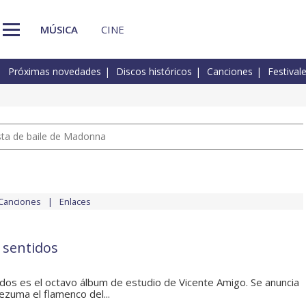
MÚSICA
CINE
Próximas novedades
Discos históricos
Canciones
Festival
pista de baile de Madonna
Canciones
Enlaces
 sentidos
dos es el octavo álbum de estudio de Vicente Amigo. Se anuncia
ezuma el flamenco del...