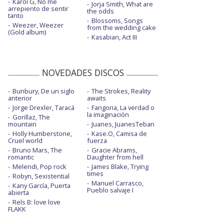
Karol G, No me
Jorja Smith, What are
arrepiento de sentir
the odds
tanto
Blossoms, Songs
Weezer, Weezer
from the wedding cake
(Gold album)
Kasabian, Act III
NOVEDADES DISCOS
Bunbury, De un siglo
The Strokes, Reality
anterior
awaits
Jorge Drexler, Taracá
Fangoria, La verdad o
la imaginación
Gorillaz, The
mountain
Juanes, JuanesTeban
Holly Humberstone,
Kase.O, Camisa de
Cruel world
fuerza
Bruno Mars, The
Gracie Abrams,
romantic
Daughter from hell
Melendi, Pop rock
James Blake, Trying
times
Robyn, Sexistential
Manuel Carrasco,
Kany García, Puerta
Pueblo salvaje I
abierta
Rels B: love love
FLAKK