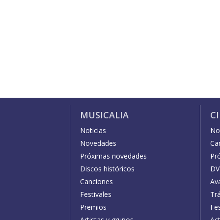
MUSICALIA
C
Noticias
Not
Novedades
Car
Próximas novedades
Pr
Discos históricos
DV
Canciones
Av
Festivales
Trá
Premios
Fe
Artistas y grupos
Act