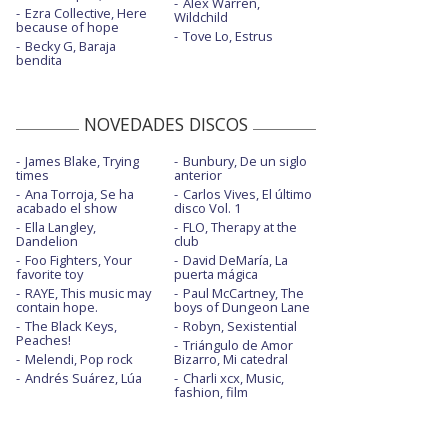
Alex Warren,
Ezra Collective, Here
Wildchild
because of hope
Tove Lo, Estrus
Becky G, Baraja
bendita
NOVEDADES DISCOS
James Blake, Trying
Bunbury, De un siglo
times
anterior
Ana Torroja, Se ha
Carlos Vives, El último
acabado el show
disco Vol. 1
Ella Langley,
FLO, Therapy at the
Dandelion
club
Foo Fighters, Your
David DeMaría, La
favorite toy
puerta mágica
RAYE, This music may
Paul McCartney, The
contain hope.
boys of Dungeon Lane
The Black Keys,
Robyn, Sexistential
Peaches!
Triángulo de Amor
Melendi, Pop rock
Bizarro, Mi catedral
Andrés Suárez, Lúa
Charli xcx, Music,
fashion, film