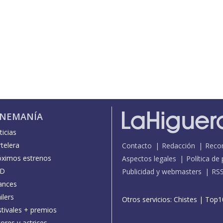
INEMANÍA
icias
telera
Contacto
Redacción
Reco
óximos estrenos
Aspectos legales
Política de
D
Publicidad y webmasters
RS
ances
ilers
Otros servicios:
Chistes
|
Top1
stivales + premios
ores y actrices