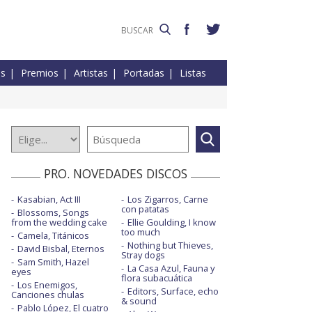
es
Premios
Artistas
Portadas
Listas
PRO. NOVEDADES DISCOS
Kasabian, Act III
Los Zigarros, Carne
con patatas
Blossoms, Songs
from the wedding cake
Ellie Goulding, I know
too much
Camela, Titánicos
Nothing but Thieves,
David Bisbal, Eternos
Stray dogs
Sam Smith, Hazel
La Casa Azul, Fauna y
eyes
flora subacuática
Los Enemigos,
Editors, Surface, echo
Canciones chulas
& sound
Pablo López, El cuatro