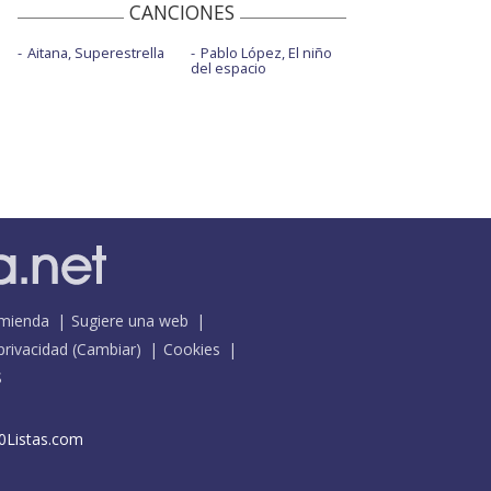
CANCIONES
Aitana, Superestrella
Pablo López, El niño
del espacio
mienda
Sugiere una web
 privacidad
(
Cambiar
)
Cookies
S
0Listas.com