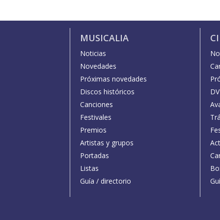
MUSICALIA
C
Noticias
Not
Novedades
Car
Próximas novedades
Pr
Discos históricos
DV
Canciones
Av
Festivales
Trá
Premios
Fe
Artistas y grupos
Act
Portadas
Car
Listas
Bo
Guía / directorio
Guí