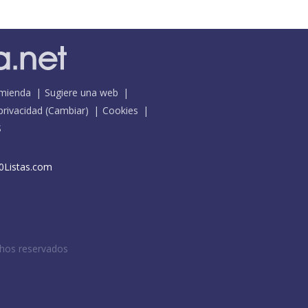
mienda
Sugiere una web
 privacidad
(
Cambiar
)
Cookies
S
0Listas.com
chos reservados