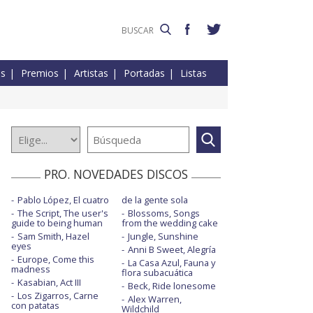
es
Premios
Artistas
Portadas
Listas
PRO. NOVEDADES DISCOS
Pablo López, El cuatro
de la gente sola
The Script, The user's
Blossoms, Songs
guide to being human
from the wedding cake
Sam Smith, Hazel
Jungle, Sunshine
eyes
Anni B Sweet, Alegría
Europe, Come this
La Casa Azul, Fauna y
madness
flora subacuática
Kasabian, Act III
Beck, Ride lonesome
Los Zigarros, Carne
Alex Warren,
con patatas
Wildchild