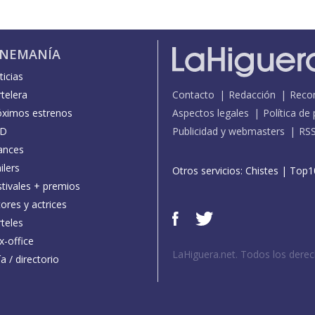
INEMANÍA
icias
telera
Contacto
Redacción
Reco
óximos estrenos
Aspectos legales
Política de
D
Publicidad y webmasters
RS
ances
ilers
Otros servicios:
Chistes
|
Top1
stivales + premios
ores y actrices
teles
x-office
LaHiguera.net. Todos los dere
a / directorio