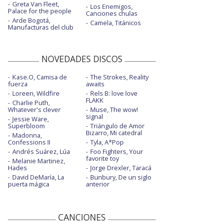
Greta Van Fleet,
Los Enemigos,
Palace for the people
Canciones chulas
Arde Bogotá,
Camela, Titánicos
Manufacturas del club
NOVEDADES DISCOS
Kase.O, Camisa de
The Strokes, Reality
fuerza
awaits
Loreen, Wildfire
Rels B: love love
FLAKK
Charlie Puth,
Whatever's clever
Muse, The wow!
signal
Jessie Ware,
Superbloom
Triángulo de Amor
Bizarro, Mi catedral
Madonna,
Confessions II
Tyla, A*Pop
Andrés Suárez, Lúa
Foo Fighters, Your
favorite toy
Melanie Martinez,
Hades
Jorge Drexler, Taracá
David DeMaría, La
Bunbury, De un siglo
puerta mágica
anterior
CANCIONES