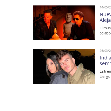
14/05/
Nuev
Alej
El mús
colabo
26/03/
India
sem
Estren
Llergo