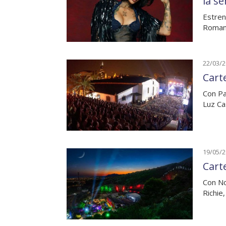
la s
Estren
Romany
22/03/
Carte
Con Pa
Luz Ca
19/05/
Carte
Con No
Richie