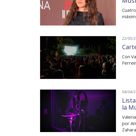
Músi
Cuatro
máximo
22/05/
Cart
Con Va
Ferrei
04/04/
List
la M
Valeri
por Am
Zahar