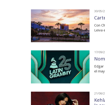
30/05/
Cart
Con Ch
Leiva 
17/09/
Nomi
Edgar 
el may
21/06/
Kehl