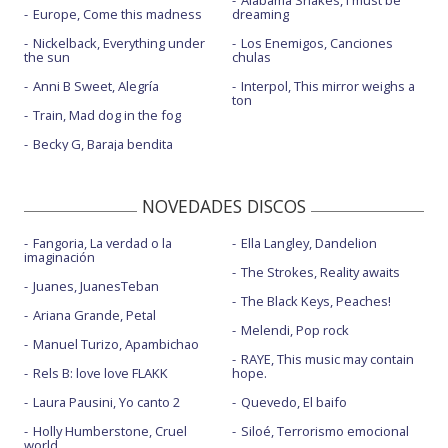
Alabama Shakes, I must be
Europe, Come this madness
dreaming
Nickelback, Everything under
Los Enemigos, Canciones
the sun
chulas
Anni B Sweet, Alegría
Interpol, This mirror weighs a
ton
Train, Mad dog in the fog
Becky G, Baraja bendita
NOVEDADES DISCOS
Fangoria, La verdad o la
Ella Langley, Dandelion
imaginación
The Strokes, Reality awaits
Juanes, JuanesTeban
The Black Keys, Peaches!
Ariana Grande, Petal
Melendi, Pop rock
Manuel Turizo, Apambichao
RAYE, This music may contain
Rels B: love love FLAKK
hope.
Laura Pausini, Yo canto 2
Quevedo, El baifo
Holly Humberstone, Cruel
Siloé, Terrorismo emocional
world