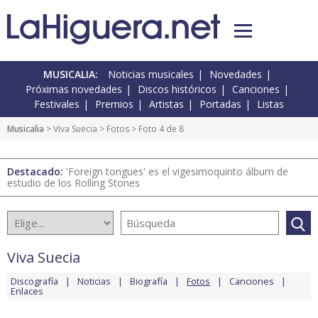
MUSICALIA:
Noticias musicales
Novedades
Próximas novedades
Discos históricos
Canciones
Festivales
Premios
Artistas
Portadas
Listas
Musicalia
>
Viva Suecia
>
Fotos
> Foto 4 de 8
Destacado:
'Foreign tongues' es el vigesimoquinto álbum de
estudio de los Rolling Stones
Viva Suecia
Discografía
Noticias
Biografía
Fotos
Canciones
Enlaces