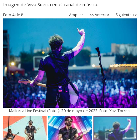
Imagen de Viva Suecia en el canal de música.
Foto 4 de 8
Ampliar
<< Anterior
Siguiente >>
Mallorca Live Festival
(
Fotos
). 20 de mayo de 2023. Foto: Xavi Torrent