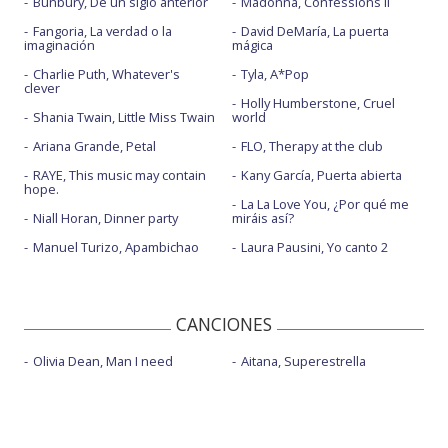
Bunbury, De un siglo anterior
Madonna, Confessions II
Fangoria, La verdad o la
David DeMaría, La puerta
imaginación
mágica
Charlie Puth, Whatever's
Tyla, A*Pop
clever
Holly Humberstone, Cruel
Shania Twain, Little Miss Twain
world
Ariana Grande, Petal
FLO, Therapy at the club
RAYE, This music may contain
Kany García, Puerta abierta
hope.
La La Love You, ¿Por qué me
Niall Horan, Dinner party
miráis así?
Manuel Turizo, Apambichao
Laura Pausini, Yo canto 2
CANCIONES
Olivia Dean, Man I need
Aitana, Superestrella