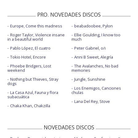
PRO. NOVEDADES DISCOS
Europe, Come this madness
beabadoobee, Pylon
Roger Taylor, Violence insane
Ellie Goulding, I know too
in a beautiful world
much
Pablo López, El cuatro
Peter Gabriel, o/i
Tokio Hotel, Encore
Anni B Sweet, Alegría
Phoebe Bridgers, Lost
The Avalanches, No bad
weekend
memories
Nothing but Thieves, Stray
Jungle, Sunshine
dogs
Los Enemigos, Canciones
La Casa Azul, Fauna y flora
chulas
subacuática
Lana Del Rey, Stove
Chaka Khan, Chakzilla
NOVEDADES DISCOS