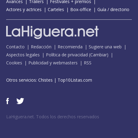
Avances
Tráilers
Festivales + premios
Actores y actrices
Carteles
Box-office
Guía / directorio
Contacto
Redacción
Recomienda
Sugiere una web
Aspectos legales
Política de privacidad
(
Cambiar
)
Cookies
Publicidad y webmasters
RSS
Otros servicios:
Chistes
|
Top10Listas.com
LaHiguera.net. Todos los derechos reservados