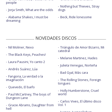
people
Nothing but Thieves, Stray
Jorja Smith, What are the odds
dogs
Alabama Shakes, I must be
Beck, Ride lonesome
dreaming
NOVEDADES DISCOS
Nil Moliner, Nexo
Triángulo de Amor Bizarro, Mi
catedral
The Black Keys, Peaches!
Melanie Martinez, Hades
Laura Pausini, Yo canto 2
Julieta Venegas, Norteña
Andrés Suárez, Lúa
Bad Gyal, Más cara
Fangoria, La verdad o la
imaginación
The Rolling Stones, Foreign
tongues
Quevedo, El baifo
Holly Humberstone, Cruel
world
Paul McCartney, The boys of
Dungeon Lane
Carlos Vives, El último disco
Vol. 1
Gracie Abrams, Daughter from
hell
Juanes, JuanesTeban