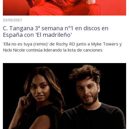
23/03/2021
C. Tangana 3ª semana nº1 en discos en
España con 'El madrileño'
'Ella no es tuya (remix)' de Rochy RD junto a Myke Towers y
Nicki Nicole continúa liderando la lista de canciones