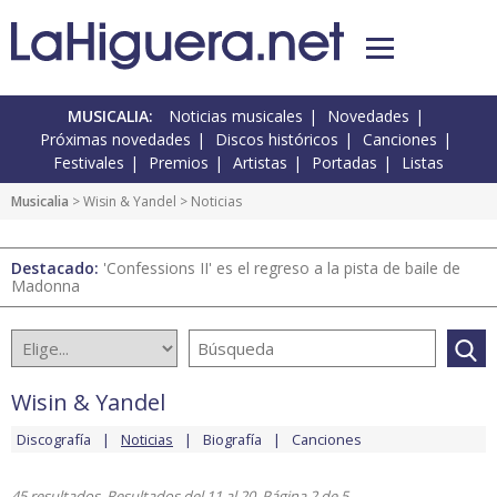
MUSICALIA:
Noticias musicales
Novedades
Próximas novedades
Discos históricos
Canciones
Festivales
Premios
Artistas
Portadas
Listas
Musicalia
>
Wisin & Yandel
> Noticias
Destacado:
'Confessions II' es el regreso a la pista de baile de
Madonna
Wisin & Yandel
Discografía
Noticias
Biografía
Canciones
45 resultados. Resultados del 11 al 20. Página 2 de 5