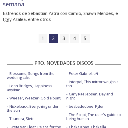
semana
Estrenos de Sebastián Yatra con Camilo, Shawn Mendes, e
Iggy Azalea, entre otros
1
2
3
4
5
PRO. NOVEDADES DISCOS
Blossoms, Songs from the
Peter Gabriel, o/i
wedding cake
Interpol, This mirror weighs a
Leon Bridges, Happiness
ton
anytime
Carly Rae Jepsen, Day and
Weezer, Weezer (Gold album)
night
Nickelback, Everything under
beabadoobee, Pylon
the sun
The Script, The user's guide to
Toundra, Siete
being human
Greta Van Fleet, Palace for the
Chaka Khan, Chakzilla