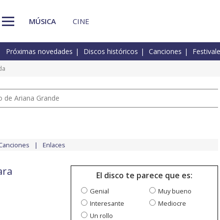
MÚSICA
CINE
Próximas novedades
Discos históricos
Canciones
Festival
da
io de Ariana Grande
Canciones
Enlaces
ara
El disco te parece que es:
Genial
Muy bueno
Interesante
Mediocre
Un rollo