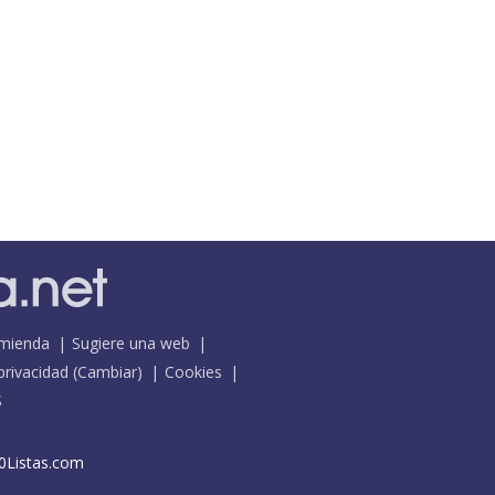
mienda
Sugiere una web
 privacidad
(
Cambiar
)
Cookies
S
0Listas.com