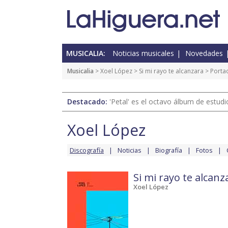
MUSICALIA:
Noticias musicales
Novedades
Musicalia
>
Xoel López
>
Si mi rayo te alcanzara
> Porta
Destacado:
'Petal' es el octavo álbum de estud
Xoel López
Discografía
Noticias
Biografía
Fotos
Si mi rayo te alcanz
Xoel López