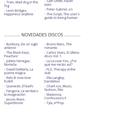
Sam Smith, Hazel
Train, Mad dog in the
eyes
fog
Peter Gabriel, o/i
Leon Bridges,
Happiness anytime
The Script, The user's
guide to being human
NOVEDADES DISCOS
Bunbury, De un siglo
Bruno Mars, The
anterior
romantic
The Black Keys,
Carlos Vives, El último
Peaches!
disco Vol. 1
Julieta Venegas,
La La Love You, ¿Por
Norteña
qué me miráis así?
David DeMaría, La
FLO, Therapy at the
puerta mágica
club
Rels B: love love
Ella Langley,
FLAKK
Dandelion
Quevedo, El baifo
Charli xcx, Music,
fashion, film
Fangoria, La verdad o
la imaginación
Madonna,
Confessions II
Jessie Ware,
Superbloom
Tyla, A*Pop