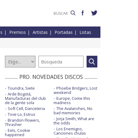
es
Premios
Artistas
Portadas
Listas
PRO. NOVEDADES DISCOS
Toundra, Siete
Phoebe Bridgers, Lost
weekend
Arde Bogotá,
Manufacturas del club
Europe, Come this
de la gente sola
madness
Soft Cell, Danceteria
The Avalanches, No
bad memories
Tove Lo, Estrus
Jorja Smith, What are
Brandon Flowers,
the odds
Thrasher
Los Enemigos,
Eels, Cookie
Canciones chulas
happened