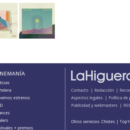
INEMANÍA
icias
telera
Contacto
Redacción
Reco
óximos estrenos
Aspectos legales
Política de
D
Publicidad y webmasters
RS
ances
ilers
Otros servicios:
Chistes
|
Top1
stivales + premios