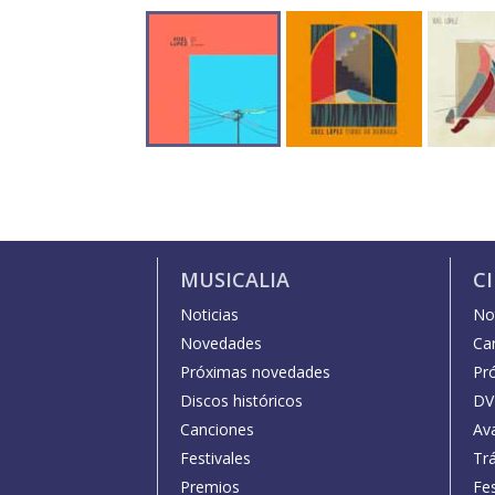
MUSICALIA
C
Noticias
Not
Novedades
Car
Próximas novedades
Pr
Discos históricos
DV
Canciones
Av
Festivales
Trá
Premios
Fe