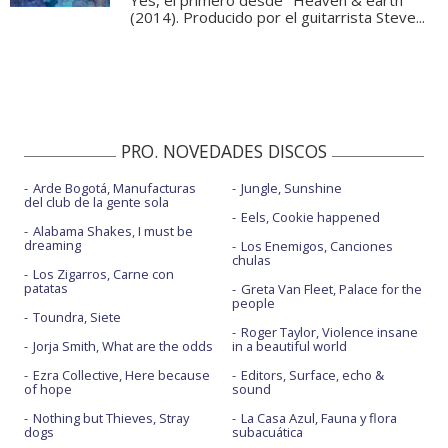
Yes, el primero desde "Heaven & earth"
(2014). Producido por el guitarrista Steve...
PRO. NOVEDADES DISCOS
Arde Bogotá, Manufacturas
Jungle, Sunshine
del club de la gente sola
Eels, Cookie happened
Alabama Shakes, I must be
dreaming
Los Enemigos, Canciones
chulas
Los Zigarros, Carne con
patatas
Greta Van Fleet, Palace for the
people
Toundra, Siete
Roger Taylor, Violence insane
Jorja Smith, What are the odds
in a beautiful world
Ezra Collective, Here because
Editors, Surface, echo &
of hope
sound
Nothing but Thieves, Stray
La Casa Azul, Fauna y flora
dogs
subacuática