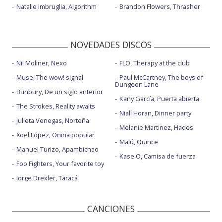
Natalie Imbruglia, Algorithm
Brandon Flowers, Thrasher
NOVEDADES DISCOS
Nil Moliner, Nexo
FLO, Therapy at the club
Muse, The wow! signal
Paul McCartney, The boys of
Dungeon Lane
Bunbury, De un siglo anterior
Kany García, Puerta abierta
The Strokes, Reality awaits
Niall Horan, Dinner party
Julieta Venegas, Norteña
Melanie Martinez, Hades
Xoel López, Oniria popular
Malú, Quince
Manuel Turizo, Apambichao
Kase.O, Camisa de fuerza
Foo Fighters, Your favorite toy
Jorge Drexler, Taracá
CANCIONES