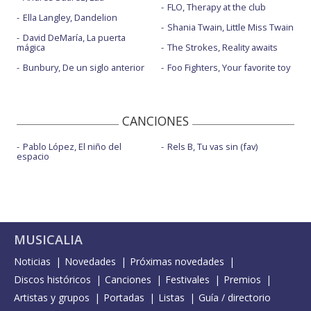
FLO, Therapy at the club
Ella Langley, Dandelion
Shania Twain, Little Miss Twain
David DeMaría, La puerta
mágica
The Strokes, Reality awaits
Bunbury, De un siglo anterior
Foo Fighters, Your favorite toy
CANCIONES
Pablo López, El niño del
Rels B, Tu vas sin (fav)
espacio
MUSICALIA
Noticias
Novedades
Próximas novedades
Discos históricos
Canciones
Festivales
Premios
Artistas y grupos
Portadas
Listas
Guía / directorio