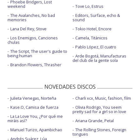
Phoebe Bridgers, Lost
weekend
Tove Lo, Estrus
The Avalanches, No bad
Editors, Surface, echo &
memories
sound
Lana Del Rey, Stove
Tokio Hotel, Encore
Los Enemigos, Canciones
Camela, Titánicos
chulas
Pablo López, El cuatro
The Script, The user's guide to
being human
Arde Bogotá, Manufacturas
del club de la gente sola
Brandon Flowers, Thrasher
NOVEDADES DISCOS
Julieta Venegas, Norteña
Charli xcx, Music, fashion, film
Kase.O, Camisa de fuerza
Olivia Rodrigo, You seem
pretty sad for a girl so in love
La La Love You, ¿Por qué me
miráis así?
Ariana Grande, Petal
Manuel Turizo, Apambichao
The Rolling Stones, Foreign
tongues
Andrés Suárez, Lúa