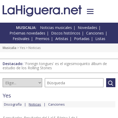
MUSICALIA:
Noticias musicales
Novedades
Próximas novedades
Discos históricos
Canciones
Festivales
Premios
Artistas
Portadas
Listas
Musicalia
>
Yes
> Noticias
Destacado:
'Foreign tongues' es el vigesimoquinto álbum de
estudio de los Rolling Stones
Yes
Discografía
Noticias
Canciones
5 resultados. Resultados del 1 al 5. Página 1 de 1