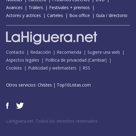
Avances
Tráilers
Festivales + premios
Actores y actrices
Carteles
Box-office
Guía / directorio
Contacto
Redacción
Recomienda
Sugiere una web
Aspectos legales
Política de privacidad
(
Cambiar
)
Cookies
Publicidad y webmasters
RSS
Otros servicios:
Chistes
|
Top10Listas.com
LaHiguera.net. Todos los derechos reservados