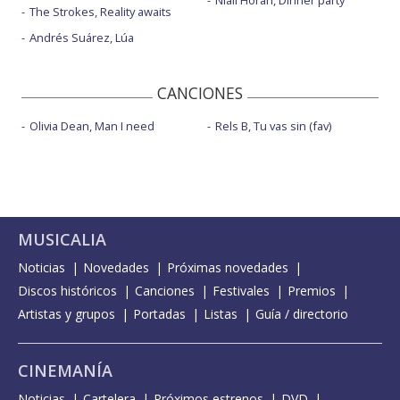
Niall Horan, Dinner party
The Strokes, Reality awaits
Andrés Suárez, Lúa
CANCIONES
Olivia Dean, Man I need
Rels B, Tu vas sin (fav)
MUSICALIA
Noticias
Novedades
Próximas novedades
Discos históricos
Canciones
Festivales
Premios
Artistas y grupos
Portadas
Listas
Guía / directorio
CINEMANÍA
Noticias
Cartelera
Próximos estrenos
DVD