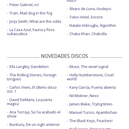
much
Peter Gabriel, o/i
Álvaro de Luna, Azulejos
Train, Mad dog in the fog
Tokio Hotel, Encore
Jorja Smith, What are the odds
Natalie Imbruglia, Algorithm
La Casa Azul, Fauna y flora
subacuática
Chaka Khan, Chakzilla
NOVEDADES DISCOS
Ella Langley, Dandelion
Muse, The wow! signal
The Rolling Stones, Foreign
Holly Humberstone, Cruel
tongues
world
Carlos Vives, El último disco
Kany García, Puerta abierta
Vol. 1
Nil Moliner, Nexo
David DeMaría, La puerta
mágica
James Blake, Trying times
Ana Torroja, Se ha acabado el
Manuel Turizo, Apambichao
show
The Black Keys, Peaches!
Bunbury, De un siglo anterior