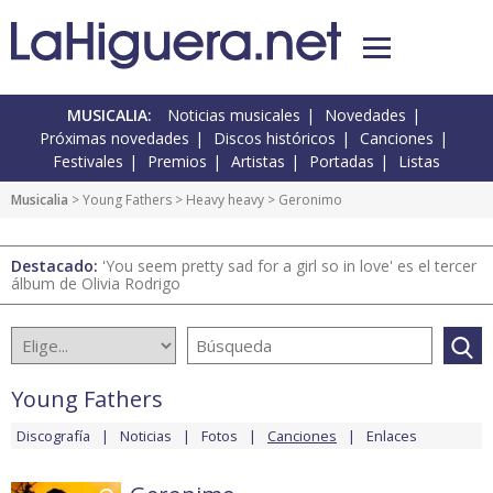
MUSICALIA:
Noticias musicales
Novedades
Próximas novedades
Discos históricos
Canciones
Festivales
Premios
Artistas
Portadas
Listas
Musicalia
>
Young Fathers
>
Heavy heavy
> Geronimo
Destacado:
'You seem pretty sad for a girl so in love' es el tercer
álbum de Olivia Rodrigo
Young Fathers
Discografía
Noticias
Fotos
Canciones
Enlaces