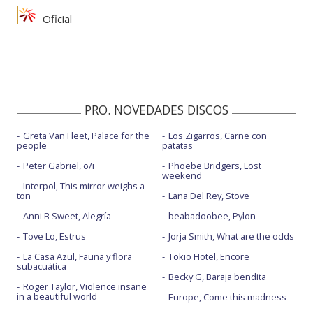
Oficial
PRO. NOVEDADES DISCOS
Greta Van Fleet, Palace for the
Los Zigarros, Carne con
people
patatas
Peter Gabriel, o/i
Phoebe Bridgers, Lost
weekend
Interpol, This mirror weighs a
ton
Lana Del Rey, Stove
Anni B Sweet, Alegría
beabadoobee, Pylon
Tove Lo, Estrus
Jorja Smith, What are the odds
La Casa Azul, Fauna y flora
Tokio Hotel, Encore
subacuática
Becky G, Baraja bendita
Roger Taylor, Violence insane
in a beautiful world
Europe, Come this madness