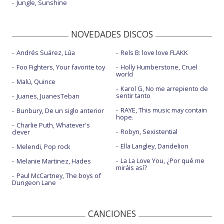
Jungle, Sunshine
NOVEDADES DISCOS
Andrés Suárez, Lúa
Rels B: love love FLAKK
Foo Fighters, Your favorite toy
Holly Humberstone, Cruel
world
Malú, Quince
Karol G, No me arrepiento de
sentir tanto
Juanes, JuanesTeban
RAYE, This music may contain
Bunbury, De un siglo anterior
hope.
Charlie Puth, Whatever's
Robyn, Sexistential
clever
Ella Langley, Dandelion
Melendi, Pop rock
La La Love You, ¿Por qué me
Melanie Martinez, Hades
miráis así?
Paul McCartney, The boys of
Dungeon Lane
CANCIONES