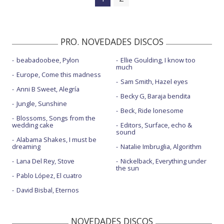
PRO. NOVEDADES DISCOS
beabadoobee, Pylon
Ellie Goulding, I know too
much
Europe, Come this madness
Sam Smith, Hazel eyes
Anni B Sweet, Alegría
Becky G, Baraja bendita
Jungle, Sunshine
Beck, Ride lonesome
Blossoms, Songs from the
wedding cake
Editors, Surface, echo &
sound
Alabama Shakes, I must be
dreaming
Natalie Imbruglia, Algorithm
Lana Del Rey, Stove
Nickelback, Everything under
the sun
Pablo López, El cuatro
David Bisbal, Eternos
NOVEDADES DISCOS