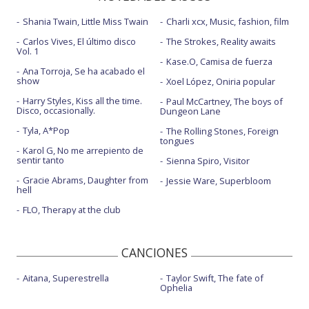
Shania Twain, Little Miss Twain
Charli xcx, Music, fashion, film
Carlos Vives, El último disco
The Strokes, Reality awaits
Vol. 1
Kase.O, Camisa de fuerza
Ana Torroja, Se ha acabado el
show
Xoel López, Oniria popular
Harry Styles, Kiss all the time.
Paul McCartney, The boys of
Disco, occasionally.
Dungeon Lane
Tyla, A*Pop
The Rolling Stones, Foreign
tongues
Karol G, No me arrepiento de
sentir tanto
Sienna Spiro, Visitor
Gracie Abrams, Daughter from
Jessie Ware, Superbloom
hell
FLO, Therapy at the club
CANCIONES
Aitana, Superestrella
Taylor Swift, The fate of
Ophelia