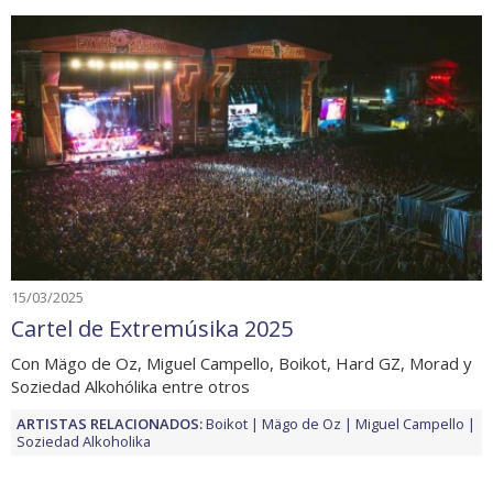
15/03/2025
Cartel de Extremúsika 2025
Con Mägo de Oz, Miguel Campello, Boikot, Hard GZ, Morad y
Soziedad Alkohólika entre otros
ARTISTAS RELACIONADOS:
Boikot
Mägo de Oz
Miguel Campello
Soziedad Alkoholika