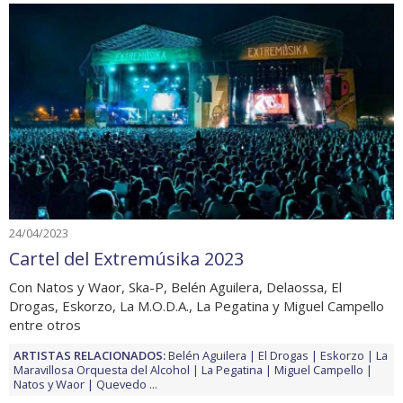
24/04/2023
Cartel del Extremúsika 2023
Con Natos y Waor, Ska-P, Belén Aguilera, Delaossa, El
Drogas, Eskorzo, La M.O.D.A., La Pegatina y Miguel Campello
entre otros
ARTISTAS RELACIONADOS:
Belén Aguilera
El Drogas
Eskorzo
La
Maravillosa Orquesta del Alcohol
La Pegatina
Miguel Campello
Natos y Waor
Quevedo
...