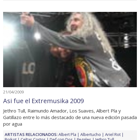
21/04/2009
Asi fue el Extremusika 2009
Jethro Tull, Raimundo Amador, Los Suaves, Albert Pla y
Gatillazo entre lo más destacado de una nueva edición pasada
por agua
ARTISTAS RELACIONADOS:
Albert Pla
Albertucho
Ariel Rot
Boikot
Celtas Cortos
Def con Dos
Ilegales
Jethro Tull
...