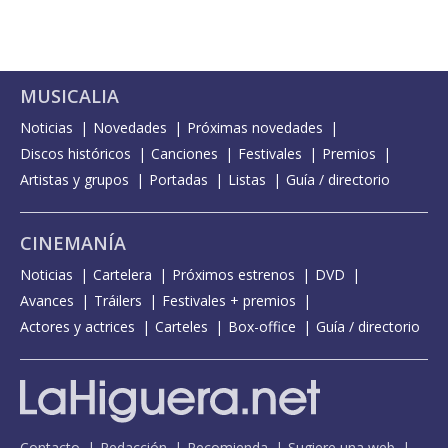
MUSICALIA
Noticias
Novedades
Próximas novedades
Discos históricos
Canciones
Festivales
Premios
Artistas y grupos
Portadas
Listas
Guía / directorio
CINEMANÍA
Noticias
Cartelera
Próximos estrenos
DVD
Avances
Tráilers
Festivales + premios
Actores y actrices
Carteles
Box-office
Guía / directorio
Contacto
Redacción
Recomienda
Sugiere una web