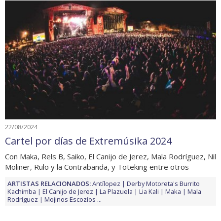
22/08/2024
Cartel por días de Extremúsika 2024
Con Maka, Rels B, Saiko, El Canijo de Jerez, Mala Rodríguez, Nil
Moliner, Rulo y la Contrabanda, y Toteking entre otros
ARTISTAS RELACIONADOS:
Antílopez
Derby Motoreta's Burrito
Kachimba
El Canijo de Jerez
La Plazuela
Lia Kali
Maka
Mala
Rodríguez
Mojinos Escozíos
...