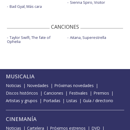
Sienna Spiro, Visitor
Bad Gyal, Más cara
CANCIONES
Taylor Swift, The fate of
Aitana, Superestrella
Ophelia
MUSICALIA
Noticias
Novedades
Próximas novedades
Discos históricos
Canciones
Festivales
Premios
Artistas y grupos
Portadas
Listas
Guía / directorio
CINEMANÍA
Noticias
Cartelera
Próximos estrenos
DVD