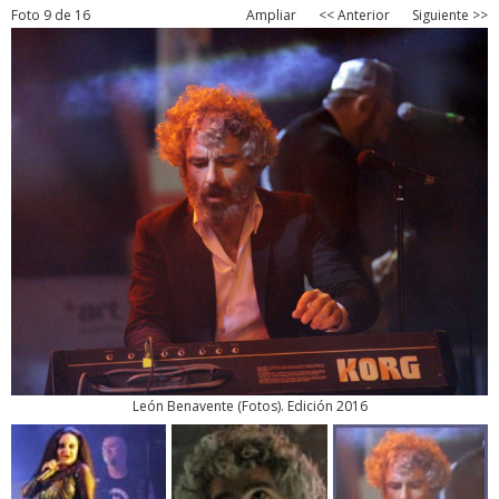
Foto 9 de 16
Ampliar
<< Anterior
Siguiente >>
León Benavente
(
Fotos
). Edición 2016