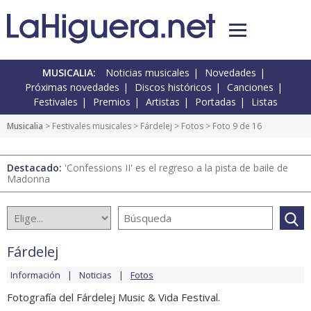
MUSICALIA:
Noticias musicales
Novedades
Próximas novedades
Discos históricos
Canciones
Festivales
Premios
Artistas
Portadas
Listas
Musicalia
>
Festivales musicales
>
Fárdelej
>
Fotos
> Foto 9 de 16
Destacado:
'Confessions II' es el regreso a la pista de baile de
Madonna
Fárdelej
Información
Noticias
Fotos
Fotografía del Fárdelej Music & Vida Festival.