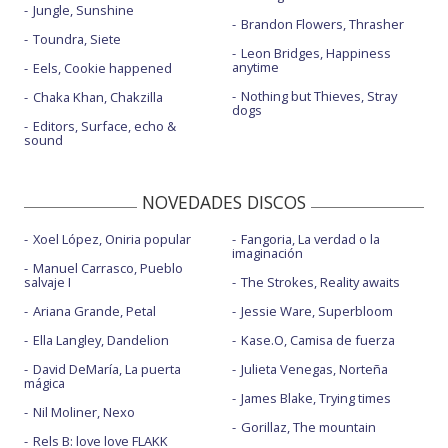
Jungle, Sunshine
Brandon Flowers, Thrasher
Toundra, Siete
Leon Bridges, Happiness
anytime
Eels, Cookie happened
Nothing but Thieves, Stray
Chaka Khan, Chakzilla
dogs
Editors, Surface, echo &
sound
NOVEDADES DISCOS
Xoel López, Oniria popular
Fangoria, La verdad o la
imaginación
Manuel Carrasco, Pueblo
salvaje I
The Strokes, Reality awaits
Ariana Grande, Petal
Jessie Ware, Superbloom
Ella Langley, Dandelion
Kase.O, Camisa de fuerza
David DeMaría, La puerta
Julieta Venegas, Norteña
mágica
James Blake, Trying times
Nil Moliner, Nexo
Gorillaz, The mountain
Rels B: love love FLAKK