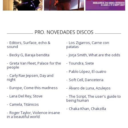
PRO. NOVEDADES DISCOS
Editors, Surface, echo &
Los Zigarros, Carne con
sound
patatas
Becky G, Baraja bendita
Jorja Smith, What are the odds
Greta Van Fleet, Palace for the
Toundra, Siete
people
Pablo López, El cuatro
Carly Rae Jepsen, Day and
night
Soft Cell, Danceteria
Europe, Come this madness
Álvaro de Luna, Azulejos
Lana Del Rey, Stove
The Script, The user's guide to
being human
Camela, Titánicos
Chaka Khan, Chakzilla
Roger Taylor, Violence insane
in a beautiful world