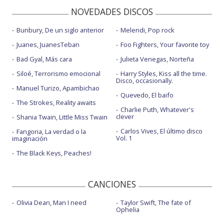
NOVEDADES DISCOS
Bunbury, De un siglo anterior
Melendi, Pop rock
Juanes, JuanesTeban
Foo Fighters, Your favorite toy
Bad Gyal, Más cara
Julieta Venegas, Norteña
Siloé, Terrorismo emocional
Harry Styles, Kiss all the time.
Disco, occasionally.
Manuel Turizo, Apambichao
Quevedo, El baifo
The Strokes, Reality awaits
Charlie Puth, Whatever's
clever
Shania Twain, Little Miss Twain
Carlos Vives, El último disco
Fangoria, La verdad o la
Vol. 1
imaginación
The Black Keys, Peaches!
CANCIONES
Olivia Dean, Man I need
Taylor Swift, The fate of
Ophelia