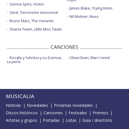
Sienna Spiro, Visitor
James Blake, Trying times
Siloé, Terrorismo emocional
Nil Moliner, Nexo
Bruno Mars, The romantic
Shania Twain, Little Miss Twain
CANCIONES
Rosalía y Yahritza y su Esencia,
Olivia Dean, Man I need
La perla
MUSICALIA
Noticias
Novedades
Próximas novedades
Discos históricos
Canciones
Festivales
Premios
Artistas y grupos
Portadas
Listas
Guía / directorio