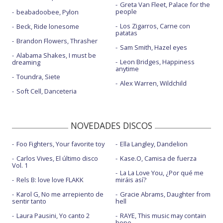
Greta Van Fleet, Palace for the
people
beabadoobee, Pylon
Los Zigarros, Carne con
Beck, Ride lonesome
patatas
Brandon Flowers, Thrasher
Sam Smith, Hazel eyes
Alabama Shakes, I must be
Leon Bridges, Happiness
dreaming
anytime
Toundra, Siete
Alex Warren, Wildchild
Soft Cell, Danceteria
NOVEDADES DISCOS
Foo Fighters, Your favorite toy
Ella Langley, Dandelion
Carlos Vives, El último disco
Kase.O, Camisa de fuerza
Vol. 1
La La Love You, ¿Por qué me
Rels B: love love FLAKK
miráis así?
Karol G, No me arrepiento de
Gracie Abrams, Daughter from
sentir tanto
hell
Laura Pausini, Yo canto 2
RAYE, This music may contain
hope.