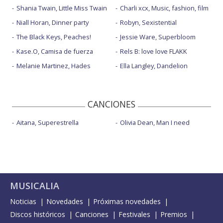
Shania Twain, Little Miss Twain
Charli xcx, Music, fashion, film
Niall Horan, Dinner party
Robyn, Sexistential
The Black Keys, Peaches!
Jessie Ware, Superbloom
Kase.O, Camisa de fuerza
Rels B: love love FLAKK
Melanie Martinez, Hades
Ella Langley, Dandelion
CANCIONES
Aitana, Superestrella
Olivia Dean, Man I need
MUSICALIA
Noticias
Novedades
Próximas novedades
Discos históricos
Canciones
Festivales
Premios