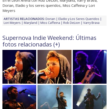
En el León Arena con Rob DeLion, Maryland, Varry Brava,
Dorian, Eladio y los seres queridos, Miss Caffeina y Lori
Meyers
ARTISTAS RELACIONADOS:
Dorian
Eladio y Los Seres Queridos
Lori Meyers
Maryland
Miss Caffeina
Rob DeLion
Varry Brava
Supernova Indie Weekend: Últimas
fotos relacionadas (
+
)