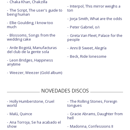
Chaka Khan, Chakzilla
Interpol, This mirror weighs a
The Script, The user's guide to
ton
being human
Jorja Smith, What are the odds
Ellie Goulding, I know too
much
Peter Gabriel, o/i
Blossoms, Songs from the
Greta Van Fleet, Palace for the
wedding cake
people
Arde Bogotá, Manufacturas
Anni B Sweet, Alegría
del club de la gente sola
Beck, Ride lonesome
Leon Bridges, Happiness
anytime
Weezer, Weezer (Gold album)
NOVEDADES DISCOS
Holly Humberstone, Cruel
The Rolling Stones, Foreign
world
tongues
Malú, Quince
Gracie Abrams, Daughter from
hell
Ana Torroja, Se ha acabado el
show
Madonna, Confessions II