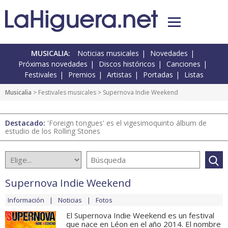
MUSICALIA:
Noticias musicales
Novedades
Próximas novedades
Discos históricos
Canciones
Festivales
Premios
Artistas
Portadas
Listas
Musicalia
>
Festivales musicales
> Supernova Indie Weekend
Destacado:
'Foreign tongues' es el vigesimoquinto álbum de
estudio de los Rolling Stones
Supernova Indie Weekend
Información
Noticias
Fotos
El Supernova Indie Weekend es un festival
que nace en Léon en el año 2014. El nombre