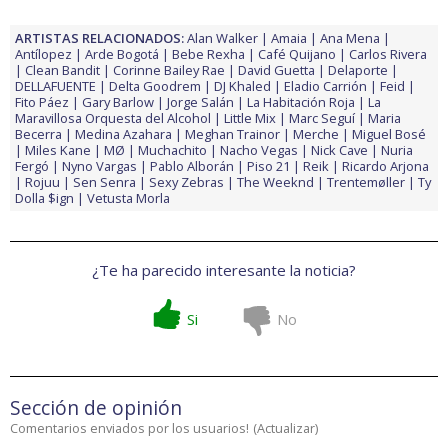
ARTISTAS RELACIONADOS:
Alan Walker
Amaia
Ana Mena
Antílopez
Arde Bogotá
Bebe Rexha
Café Quijano
Carlos Rivera
Clean Bandit
Corinne Bailey Rae
David Guetta
Delaporte
DELLAFUENTE
Delta Goodrem
DJ Khaled
Eladio Carrión
Feid
Fito Páez
Gary Barlow
Jorge Salán
La Habitación Roja
La
Maravillosa Orquesta del Alcohol
Little Mix
Marc Seguí
Maria
Becerra
Medina Azahara
Meghan Trainor
Merche
Miguel Bosé
Miles Kane
MØ
Muchachito
Nacho Vegas
Nick Cave
Nuria
Fergó
Nyno Vargas
Pablo Alborán
Piso 21
Reik
Ricardo Arjona
Rojuu
Sen Senra
Sexy Zebras
The Weeknd
Trentemøller
Ty
Dolla $ign
Vetusta Morla
¿Te ha parecido interesante la noticia?
Si
No
Sección de opinión
Comentarios enviados por los usuarios!
(
Actualizar
)