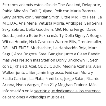
Estrenos además estos días de The Weeknd, Delaporte,
Pablo Alborán, Café Quijano, Reik con Maria Becerra,
Gary Barlow con Sheridan Smith, Little Mix, Fito Páez, La
M.O.D.A., Ana Mena, Vetusta Morla, Antílopez, Sen Senra,
Sexy Zebras, Delta Goodrem, MØ, Nuria Fergó, David
Guetta junto a Bebe Rexha más Ty Dolla $ign y A Boogie
Wit da Hoodie, Nick Cave con Warren Ellis, Trentemøller,
DELLAFUENTE, Muchachito, La Habitación Roja, Marc
Seguí, Arde Bogotá, Steel Banglez junto a Clean Bandit
más Wes Nelson más Stefflon Don y Unknown T, Sech
con DJ Khaled, Axel, ODDLIQUOR, Medina Azahara, Alan
Walker junto a Benjamin Ingrosso, Feid con Mora y
Eladio Carrion, La Plata, Fredi Leis, Jorge Salán, Ricardo
Arjona, Nyno Vargas, Piso 21 y Meghan Trainor. Más
información en la
sección que dedicamos a los estrenos
de canciones y videoclips musicales
.