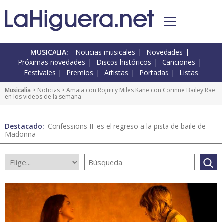
MUSICALIA:
Noticias musicales
Novedades
Próximas novedades
Discos históricos
Canciones
Festivales
Premios
Artistas
Portadas
Listas
Musicalia
>
Noticias
> Amaia con Rojuu y Miles Kane con Corinne Bailey Rae
en los videos de la semana
Destacado:
'Confessions II' es el regreso a la pista de baile de
Madonna