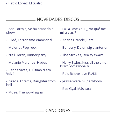
Pablo López, El cuatro
NOVEDADES DISCOS
Ana Torroja, Se ha acabado el
La La Love You, ¿Por qué me
show
miráis así?
Siloé, Terrorismo emocional
Ariana Grande, Petal
Melendi, Pop rock
Bunbury, De un siglo anterior
Niall Horan, Dinner party
The Strokes, Reality awaits
Melanie Martinez, Hades
Harry Styles, Kiss all the time.
Disco, occasionally.
Carlos Vives, El último disco
Vol. 1
Rels B: love love FLAKK
Gracie Abrams, Daughter from
Jessie Ware, Superbloom
hell
Bad Gyal, Más cara
Muse, The wow! signal
CANCIONES