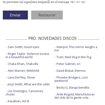
Se permiten las siguientes etiquetas en el mensaje <b> <i> <u>
PRO. NOVEDADES DISCOS
Sam Smith, Hazel eyes
Interpol, This mirror weighs a
ton
Roger Taylor, Violence insane
in a beautiful world
Train, Mad dog in the fog
Chaka Khan, Chakzilla
Peter Gabriel, o/i
Alex Warren, Wildchild
David Bisbal, Eternos
Lana Del Rey, Stove
Phoebe Bridgers, Lost
weekend
Jorja Smith, What are the odds
Becky G, Baraja bendita
Los Enemigos, Canciones
chulas
Arde Bogotá, Manufacturas
del club de la gente sola
Kasabian, Act III