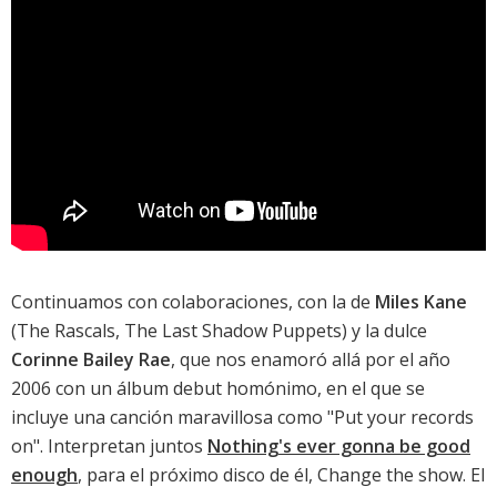
Continuamos con colaboraciones, con la de
Miles Kane
(The Rascals, The Last Shadow Puppets) y la dulce
Corinne Bailey Rae
, que nos enamoró allá por el año
2006 con un
álbum debut homónimo
, en el que se
incluye una canción maravillosa como "Put your records
on". Interpretan juntos
Nothing's ever gonna be good
enough
, para el próximo disco de él,
Change the show
. El