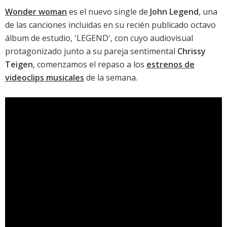
Wonder woman
es el nuevo single de
John Legend
, una
de las canciones incluidas en su recién publicado octavo
álbum de estudio, '
LEGEND
', con cuyo audiovisual
protagonizado junto a su pareja sentimental
Chrissy
Teigen
, comenzamos el repaso a los
estrenos de
videoclips musicales
de la semana.