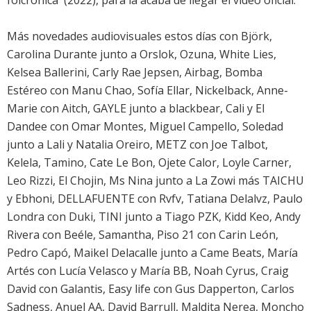
folcrónica
' (2022), para la acaba de llegar el video oficial.
Más novedades audiovisuales estos días con Björk,
Carolina Durante junto a Orslok, Ozuna, White Lies,
Kelsea Ballerini, Carly Rae Jepsen, Airbag, Bomba
Estéreo con Manu Chao, Sofía Ellar, Nickelback, Anne-
Marie con Aitch, GAYLE junto a blackbear, Cali y El
Dandee con Omar Montes, Miguel Campello, Soledad
junto a Lali y Natalia Oreiro, METZ con Joe Talbot,
Kelela, Tamino, Cate Le Bon, Ojete Calor, Loyle Carner,
Leo Rizzi, El Chojin, Ms Nina junto a La Zowi más TAICHU
y Ebhoni, DELLAFUENTE con Rvfv, Tatiana Delalvz, Paulo
Londra con Duki, TINI junto a Tiago PZK, Kidd Keo, Andy
Rivera con Beéle, Samantha, Piso 21 con Carin León,
Pedro Capó, Maikel Delacalle junto a Came Beats, María
Artés con Lucía Velasco y María BB, Noah Cyrus, Craig
David con Galantis, Easy life con Gus Dapperton, Carlos
Sadness, Anuel AA, David Barrull, Maldita Nerea, Moncho