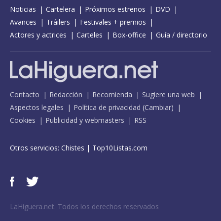
Noticias
Cartelera
Próximos estrenos
DVD
Avances
Tráilers
Festivales + premios
Actores y actrices
Carteles
Box-office
Guía / directorio
Contacto
Redacción
Recomienda
Sugiere una web
Aspectos legales
Política de privacidad
(
Cambiar
)
Cookies
Publicidad y webmasters
RSS
Otros servicios:
Chistes
|
Top10Listas.com
LaHiguera.net. Todos los derechos reservados