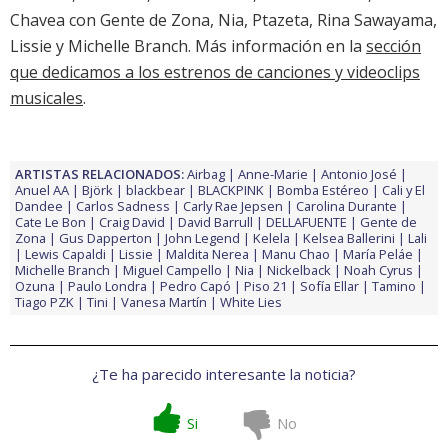
Chavea con Gente de Zona, Nia, Ptazeta, Rina Sawayama,
Lissie y Michelle Branch. Más información en la
sección
que dedicamos a los estrenos de canciones y videoclips
musicales
.
ARTISTAS RELACIONADOS:
Airbag
Anne-Marie
Antonio José
Anuel AA
Björk
blackbear
BLACKPINK
Bomba Estéreo
Cali y El
Dandee
Carlos Sadness
Carly Rae Jepsen
Carolina Durante
Cate Le Bon
Craig David
David Barrull
DELLAFUENTE
Gente de
Zona
Gus Dapperton
John Legend
Kelela
Kelsea Ballerini
Lali
Lewis Capaldi
Lissie
Maldita Nerea
Manu Chao
María Peláe
Michelle Branch
Miguel Campello
Nia
Nickelback
Noah Cyrus
Ozuna
Paulo Londra
Pedro Capó
Piso 21
Sofía Ellar
Tamino
Tiago PZK
Tini
Vanesa Martín
White Lies
¿Te ha parecido interesante la noticia?
Si
No