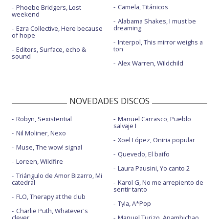
Camela, Titánicos
Phoebe Bridgers, Lost
weekend
Alabama Shakes, I must be
dreaming
Ezra Collective, Here because
of hope
Interpol, This mirror weighs a
ton
Editors, Surface, echo &
sound
Alex Warren, Wildchild
NOVEDADES DISCOS
Robyn, Sexistential
Manuel Carrasco, Pueblo
salvaje I
Nil Moliner, Nexo
Xoel López, Oniria popular
Muse, The wow! signal
Quevedo, El baifo
Loreen, Wildfire
Laura Pausini, Yo canto 2
Triángulo de Amor Bizarro, Mi
catedral
Karol G, No me arrepiento de
sentir tanto
FLO, Therapy at the club
Tyla, A*Pop
Charlie Puth, Whatever's
clever
Manuel Turizo, Apambichao