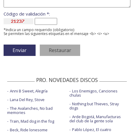
Código de validación *:
*Indica un campo requerido (obligatorio)
Se permiten las siguientes etiquetas en el mensaje <b> <i> <u>
PRO. NOVEDADES DISCOS
Anni B Sweet, Alegría
Los Enemigos, Canciones
chulas
Lana Del Rey, Stove
Nothing but Thieves, Stray
dogs
The Avalanches, No bad
memories
Arde Bogotá, Manufacturas
del club de la gente sola
Train, Mad dog in the fog
Pablo López, El cuatro
Beck, Ride lonesome