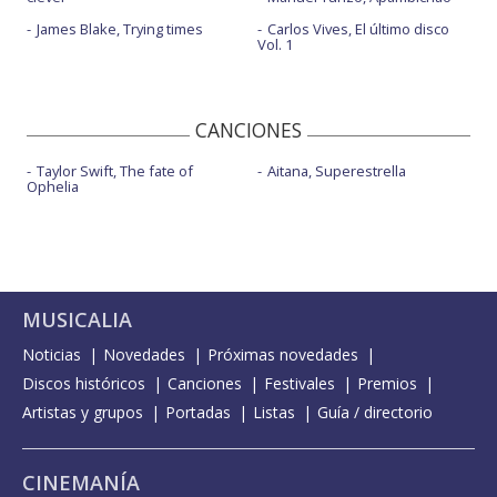
James Blake, Trying times
Carlos Vives, El último disco
Vol. 1
CANCIONES
Taylor Swift, The fate of
Aitana, Superestrella
Ophelia
MUSICALIA
Noticias
Novedades
Próximas novedades
Discos históricos
Canciones
Festivales
Premios
Artistas y grupos
Portadas
Listas
Guía / directorio
CINEMANÍA