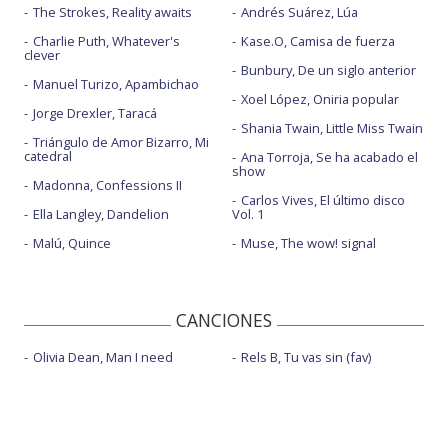
The Strokes, Reality awaits
Andrés Suárez, Lúa
Charlie Puth, Whatever's
Kase.O, Camisa de fuerza
clever
Bunbury, De un siglo anterior
Manuel Turizo, Apambichao
Xoel López, Oniria popular
Jorge Drexler, Taracá
Shania Twain, Little Miss Twain
Triángulo de Amor Bizarro, Mi
catedral
Ana Torroja, Se ha acabado el
show
Madonna, Confessions II
Carlos Vives, El último disco
Ella Langley, Dandelion
Vol. 1
Malú, Quince
Muse, The wow! signal
CANCIONES
Olivia Dean, Man I need
Rels B, Tu vas sin (fav)