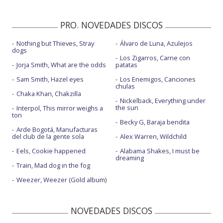
PRO. NOVEDADES DISCOS
Nothing but Thieves, Stray
Álvaro de Luna, Azulejos
dogs
Los Zigarros, Carne con
Jorja Smith, What are the odds
patatas
Sam Smith, Hazel eyes
Los Enemigos, Canciones
chulas
Chaka Khan, Chakzilla
Nickelback, Everything under
the sun
Interpol, This mirror weighs a
ton
Becky G, Baraja bendita
Arde Bogotá, Manufacturas
del club de la gente sola
Alex Warren, Wildchild
Eels, Cookie happened
Alabama Shakes, I must be
dreaming
Train, Mad dog in the fog
Weezer, Weezer (Gold album)
NOVEDADES DISCOS