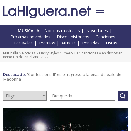
MUSICALIA:
Noticias musicales
Novedades
Próximas novedades
Discos históricos
Canciones
Festivales
Premios
Artistas
Portadas
Listas
Musicalia
>
Noticias
> Harry Styles número 1 en canciones y en discos en
Reino Unido en el año 2022
Destacado:
'Confessions II' es el regreso a la pista de baile de
Madonna