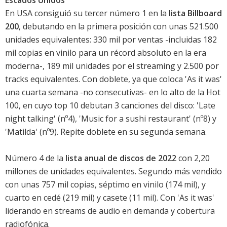
Estados Unidos
En USA consiguió su tercer número 1 en la
lista Billboard
200
, debutando en la primera posición con unas 521.500
unidades equivalentes: 330 mil por ventas -incluidas 182
mil copias en vinilo para un récord absoluto en la era
moderna-, 189 mil unidades por el streaming y 2.500 por
tracks equivalentes. Con doblete, ya que coloca '
As it was
'
una cuarta semana -no consecutivas- en lo alto de la Hot
100, en cuyo top 10 debutan 3 canciones del disco: '
Late
night talking
' (nº4), '
Music for a sushi restaurant
' (nº8) y
'Matilda' (nº9). Repite doblete en su segunda semana.
Número 4 de la
lista anual de discos de 2022
con 2,20
millones de unidades equivalentes. Segundo más vendido
con unas 757 mil copias, séptimo en vinilo (174 mil), y
cuarto en cedé (219 mil) y casete (11 mil). Con '
As it was
'
liderando en streams de audio en demanda y cobertura
radiofónica.