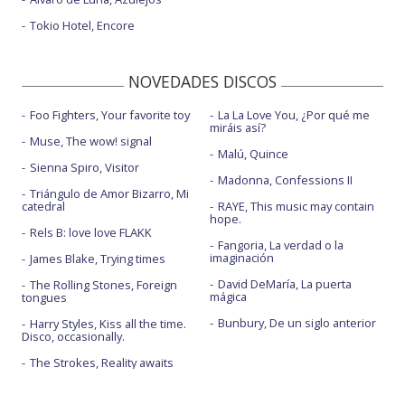
Tokio Hotel, Encore
NOVEDADES DISCOS
Foo Fighters, Your favorite toy
La La Love You, ¿Por qué me
miráis así?
Muse, The wow! signal
Malú, Quince
Sienna Spiro, Visitor
Madonna, Confessions II
Triángulo de Amor Bizarro, Mi
catedral
RAYE, This music may contain
hope.
Rels B: love love FLAKK
Fangoria, La verdad o la
imaginación
James Blake, Trying times
David DeMaría, La puerta
The Rolling Stones, Foreign
mágica
tongues
Bunbury, De un siglo anterior
Harry Styles, Kiss all the time.
Disco, occasionally.
The Strokes, Reality awaits