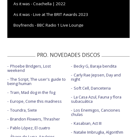
As it was - Coachella | 2022
As it was - Live at The BRIT Awards 2023
Boyfriends - BBC Radio 1 Live Lounge
Daylight
Daylight - BBC Radio 1 Live Lounge
PRO. NOVEDADES DISCOS
Daylight - video por James Corden
Phoebe Bridgers, Lost
Becky G, Baraja bendita
Late night talking
weekend
Carly Rae Jepsen, Day and
Late night talking - BBC Radio 1 Live Lounge
The Script, The user's guide to
night
being human
Soft Cell, Danceteria
Late night talking - One Night Only in New York
Train, Mad dog in the fog
La Casa Azul, Fauna y flora
Music for a sushi restaurant
Europe, Come this madness
subacuática
Toundra, Siete
Los Enemigos, Canciones
Satellite
chulas
Brandon Flowers, Thrasher
Satellite - Live from One Night Only in New York
Kasabian, Act III
Pablo López, El cuatro
Natalie Imbruglia, Algorithm
Álvaro de Luna, Azulejos