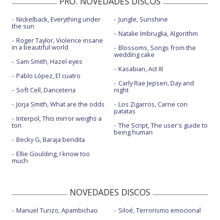
PRO. NOVEDADES DISCOS
Nickelback, Everything under
Jungle, Sunshine
the sun
Natalie Imbruglia, Algorithm
Roger Taylor, Violence insane
in a beautiful world
Blossoms, Songs from the
wedding cake
Sam Smith, Hazel eyes
Kasabian, Act III
Pablo López, El cuatro
Carly Rae Jepsen, Day and
Soft Cell, Danceteria
night
Jorja Smith, What are the odds
Los Zigarros, Carne con
patatas
Interpol, This mirror weighs a
ton
The Script, The user's guide to
being human
Becky G, Baraja bendita
Ellie Goulding, I know too
much
NOVEDADES DISCOS
Manuel Turizo, Apambichao
Siloé, Terrorismo emocional