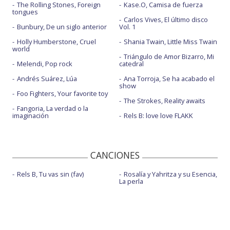
The Rolling Stones, Foreign
Kase.O, Camisa de fuerza
tongues
Carlos Vives, El último disco
Bunbury, De un siglo anterior
Vol. 1
Holly Humberstone, Cruel
Shania Twain, Little Miss Twain
world
Triángulo de Amor Bizarro, Mi
Melendi, Pop rock
catedral
Andrés Suárez, Lúa
Ana Torroja, Se ha acabado el
show
Foo Fighters, Your favorite toy
The Strokes, Reality awaits
Fangoria, La verdad o la
imaginación
Rels B: love love FLAKK
CANCIONES
Rels B, Tu vas sin (fav)
Rosalía y Yahritza y su Esencia,
La perla