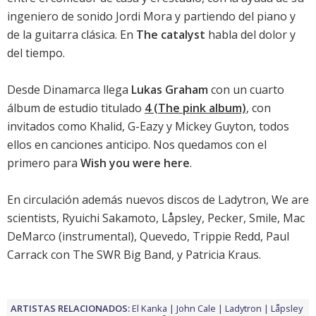
ingeniero de sonido Jordi Mora y partiendo del piano y
de la guitarra clásica. En
The catalyst
habla del dolor y
del tiempo.
Desde Dinamarca llega
Lukas Graham
con un cuarto
álbum de estudio titulado
4 (The pink album)
, con
invitados como Khalid, G-Eazy y Mickey Guyton, todos
ellos en canciones anticipo. Nos quedamos con el
primero para
Wish you were here
.
En circulación además nuevos discos de
Ladytron
,
We are
scientists
,
Ryuichi Sakamoto
,
Låpsley
,
Pecker
,
Smile
,
Mac
DeMarco
(instrumental),
Quevedo
,
Trippie Redd
,
Paul
Carrack con The SWR Big Band
, y
Patricia Kraus
.
ARTISTAS RELACIONADOS:
El Kanka
John Cale
Ladytron
Låpsley