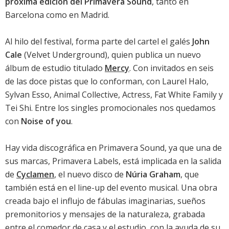
próxima edición del Primavera Sound
, tanto en
Barcelona como en Madrid.
Al hilo del festival, forma parte del cartel el galés
John
Cale
(Velvet Underground), quien publica un nuevo
álbum de estudio titulado
Mercy
. Con invitados en seis
de las doce pistas que lo conforman, con Laurel Halo,
Sylvan Esso, Animal Collective, Actress, Fat White Family y
Tei Shi. Entre los singles promocionales nos quedamos
con
Noise of you
.
Hay vida discográfica en Primavera Sound, ya que una de
sus marcas, Primavera Labels, está implicada en la salida
de
Cyclamen
, el nuevo disco de
Núria Graham
, que
también está en el line-up del evento musical. Una obra
creada bajo el influjo de fábulas imaginarias, sueños
premonitorios y mensajes de la naturaleza, grabada
entre el comedor de casa y el estudio, con la ayuda de su