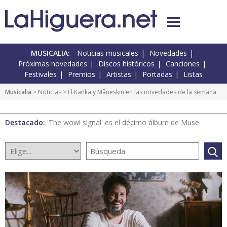
MUSICALIA:
Noticias musicales
Novedades
Próximas novedades
Discos históricos
Canciones
Festivales
Premios
Artistas
Portadas
Listas
Musicalia
>
Noticias
> El Kanka y Måneskin en las novedades de la semana
Destacado:
'The wow! signal' es el décimo álbum de Muse