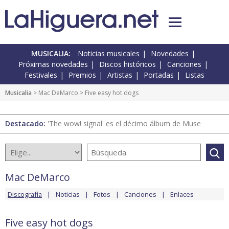
MUSICALIA:
Noticias musicales
Novedades
Próximas novedades
Discos históricos
Canciones
Festivales
Premios
Artistas
Portadas
Listas
Musicalia
>
Mac DeMarco
> Five easy hot dogs
Destacado:
'The wow! signal' es el décimo álbum de Muse
Mac DeMarco
Discografía
Noticias
Fotos
Canciones
Enlaces
Five easy hot dogs