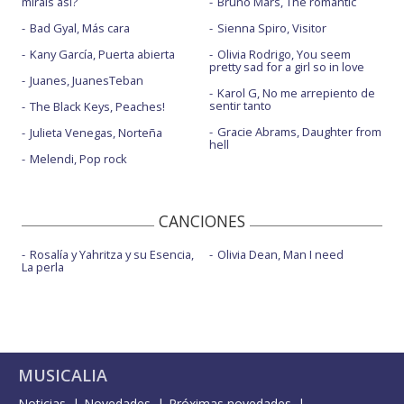
miráis así?
Bruno Mars, The romantic
Bad Gyal, Más cara
Sienna Spiro, Visitor
Kany García, Puerta abierta
Olivia Rodrigo, You seem
pretty sad for a girl so in love
Juanes, JuanesTeban
Karol G, No me arrepiento de
sentir tanto
The Black Keys, Peaches!
Gracie Abrams, Daughter from
Julieta Venegas, Norteña
hell
Melendi, Pop rock
CANCIONES
Rosalía y Yahritza y su Esencia,
Olivia Dean, Man I need
La perla
MUSICALIA
Noticias
Novedades
Próximas novedades