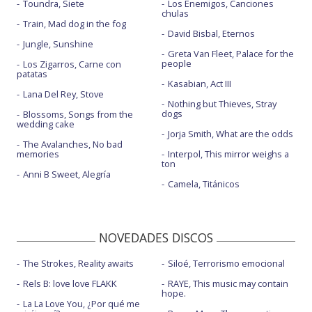
Toundra, Siete
Los Enemigos, Canciones
chulas
Train, Mad dog in the fog
David Bisbal, Eternos
Jungle, Sunshine
Greta Van Fleet, Palace for the
people
Los Zigarros, Carne con
patatas
Kasabian, Act III
Lana Del Rey, Stove
Nothing but Thieves, Stray
dogs
Blossoms, Songs from the
wedding cake
Jorja Smith, What are the odds
The Avalanches, No bad
memories
Interpol, This mirror weighs a
ton
Anni B Sweet, Alegría
Camela, Titánicos
NOVEDADES DISCOS
The Strokes, Reality awaits
Siloé, Terrorismo emocional
Rels B: love love FLAKK
RAYE, This music may contain
hope.
La La Love You, ¿Por qué me