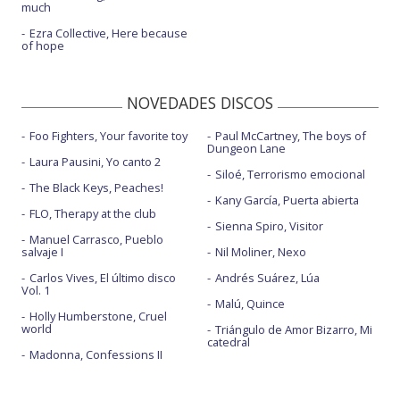
much
Ezra Collective, Here because
of hope
NOVEDADES DISCOS
Foo Fighters, Your favorite toy
Paul McCartney, The boys of
Dungeon Lane
Laura Pausini, Yo canto 2
Siloé, Terrorismo emocional
The Black Keys, Peaches!
Kany García, Puerta abierta
FLO, Therapy at the club
Sienna Spiro, Visitor
Manuel Carrasco, Pueblo
salvaje I
Nil Moliner, Nexo
Carlos Vives, El último disco
Andrés Suárez, Lúa
Vol. 1
Malú, Quince
Holly Humberstone, Cruel
world
Triángulo de Amor Bizarro, Mi
catedral
Madonna, Confessions II