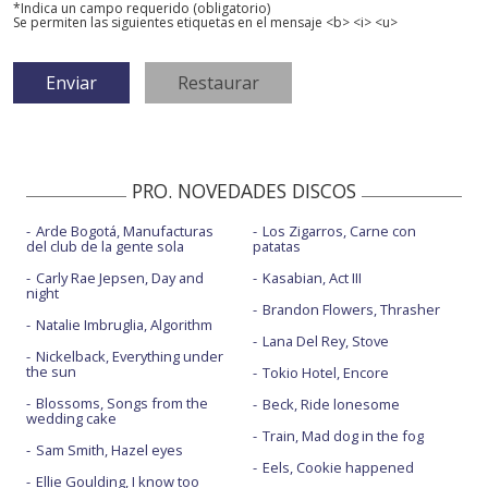
*Indica un campo requerido (obligatorio)
Se permiten las siguientes etiquetas en el mensaje <b> <i> <u>
PRO. NOVEDADES DISCOS
Arde Bogotá, Manufacturas
Los Zigarros, Carne con
del club de la gente sola
patatas
Carly Rae Jepsen, Day and
Kasabian, Act III
night
Brandon Flowers, Thrasher
Natalie Imbruglia, Algorithm
Lana Del Rey, Stove
Nickelback, Everything under
the sun
Tokio Hotel, Encore
Blossoms, Songs from the
Beck, Ride lonesome
wedding cake
Train, Mad dog in the fog
Sam Smith, Hazel eyes
Eels, Cookie happened
Ellie Goulding, I know too