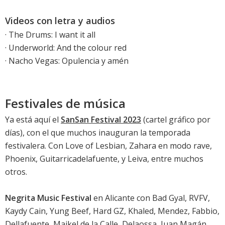
Videos con letra y audios
·
The Drums: I want it all
·
Underworld: And the colour red
· Nacho Vegas: Opulencia y amén
Festivales de música
Ya está aquí el
SanSan Festival 2023
(
cartel gráfico por
días
), con el que muchos inauguran la temporada
festivalera. Con Love of Lesbian, Zahara en modo rave,
Phoenix, Guitarricadelafuente, y Leiva, entre muchos
otros.
Negrita Music Festival
en Alicante con Bad Gyal, RVFV,
Kaydy Cain, Yung Beef, Hard GZ, Khaled, Mendez, Fabbio,
Dellafuente, Maikel de la Calle, Delaossa, Juan Magán,