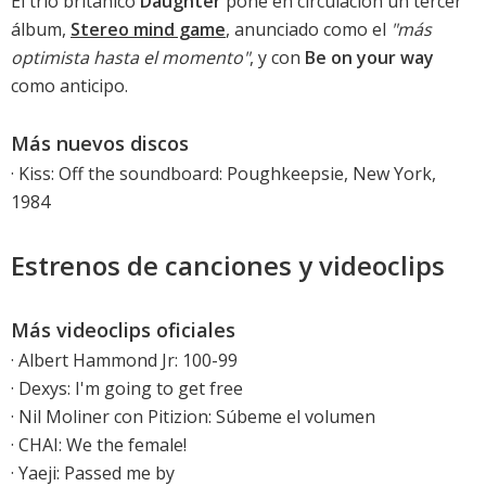
El trío británico
Daughter
pone en circulación un tercer
álbum,
Stereo mind game
, anunciado como el
"más
optimista hasta el momento"
, y con
Be on your way
como anticipo.
Más nuevos discos
·
Kiss: Off the soundboard: Poughkeepsie, New York,
1984
Estrenos de canciones y videoclips
Más videoclips oficiales
·
Albert Hammond Jr: 100-99
·
Dexys: I'm going to get free
·
Nil Moliner con Pitizion: Súbeme el volumen
· CHAI: We the female!
· Yaeji: Passed me by