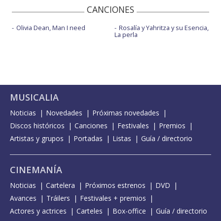
CANCIONES
Olivia Dean, Man I need
Rosalía y Yahritza y su Esencia,
La perla
MUSICALIA
Noticias
Novedades
Próximas novedades
Discos históricos
Canciones
Festivales
Premios
Artistas y grupos
Portadas
Listas
Guía / directorio
CINEMANÍA
Noticias
Cartelera
Próximos estrenos
DVD
Avances
Tráilers
Festivales + premios
Actores y actrices
Carteles
Box-office
Guía / directorio