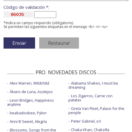
Código de validación *:
*Indica un campo requerido (obligatorio)
Se permiten las siguientes etiquetas en el mensaje <b> <i> <u>
PRO. NOVEDADES DISCOS
Alex Warren, Wildchild
Alabama Shakes, I must be
dreaming
Álvaro de Luna, Azulejos
Los Zigarros, Carne con
patatas
Leon Bridges, Happiness
anytime
Greta Van Fleet, Palace for the
people
beabadoobee, Pylon
Peter Gabriel, o/i
Anni B Sweet, Alegría
Chaka Khan, Chakzilla
Blossoms, Songs from the