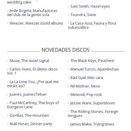
wedding cake
Sam Smith, Hazel eyes
Arde Bogotá, Manufacturas
del club de la gente sola
Toundra, Siete
Weezer, Weezer (Gold album)
La Casa Azul, Fauna y flora
subacuática
NOVEDADES DISCOS
Muse, The wow! signal
The Black Keys, Peaches!
Carlos Vives, El último disco
Manuel Turizo, Apambichao
Vol. 1
Bad Gyal, Más cara
La La Love You, ¿Por qué me
miráis así?
Nil Moliner, Nexo
Juanes, JuanesTeban
Melendi, Pop rock
Paul McCartney, The boys of
Jessie Ware, Superbloom
Dungeon Lane
The Rolling Stones, Foreign
Gorillaz, The mountain
tongues
Niall Horan, Dinner party
James Blake, Trying times