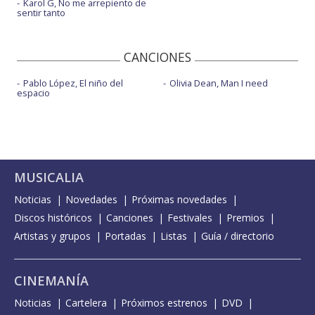
Karol G, No me arrepiento de
sentir tanto
CANCIONES
Pablo López, El niño del
Olivia Dean, Man I need
espacio
MUSICALIA
Noticias
Novedades
Próximas novedades
Discos históricos
Canciones
Festivales
Premios
Artistas y grupos
Portadas
Listas
Guía / directorio
CINEMANÍA
Noticias
Cartelera
Próximos estrenos
DVD