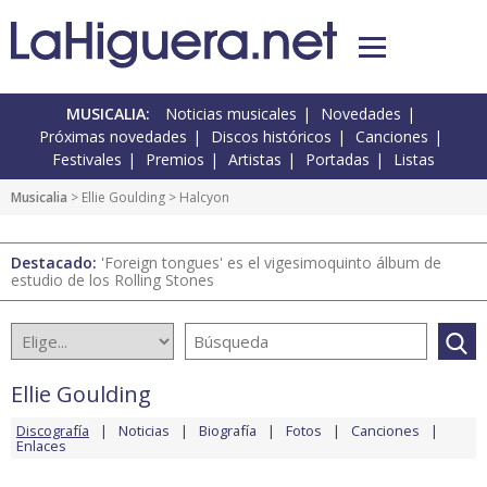
MUSICALIA:
Noticias musicales
Novedades
Próximas novedades
Discos históricos
Canciones
Festivales
Premios
Artistas
Portadas
Listas
Musicalia
>
Ellie Goulding
> Halcyon
Destacado:
'Foreign tongues' es el vigesimoquinto álbum de
estudio de los Rolling Stones
Ellie Goulding
Discografía
Noticias
Biografía
Fotos
Canciones
Enlaces