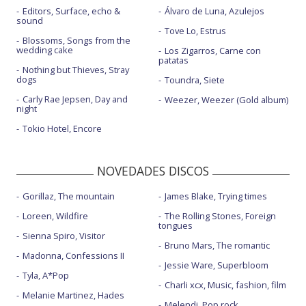
Editors, Surface, echo &
Álvaro de Luna, Azulejos
sound
Tove Lo, Estrus
Blossoms, Songs from the
wedding cake
Los Zigarros, Carne con
patatas
Nothing but Thieves, Stray
dogs
Toundra, Siete
Carly Rae Jepsen, Day and
Weezer, Weezer (Gold album)
night
Tokio Hotel, Encore
NOVEDADES DISCOS
Gorillaz, The mountain
James Blake, Trying times
Loreen, Wildfire
The Rolling Stones, Foreign
tongues
Sienna Spiro, Visitor
Bruno Mars, The romantic
Madonna, Confessions II
Jessie Ware, Superbloom
Tyla, A*Pop
Charli xcx, Music, fashion, film
Melanie Martinez, Hades
Melendi, Pop rock