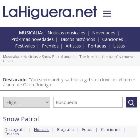
MUSICALIA:
Noticias musicales
Novedades
Próximas novedades
Discos históricos
Canciones
Festivales
Premios
Artistas
Portadas
Listas
Musicalia
>
Noticias
> Snow Patrol anuncia 'The forest is the path' su nuevo
disco
Destacado:
'You seem pretty sad for a girl so in love' es el tercer
álbum de Olivia Rodrigo
Snow Patrol
Discografía
Noticias
Biografía
Fotos
Canciones
Enlaces