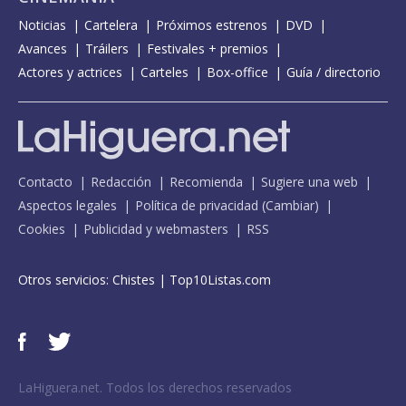
Noticias
Cartelera
Próximos estrenos
DVD
Avances
Tráilers
Festivales + premios
Actores y actrices
Carteles
Box-office
Guía / directorio
Contacto
Redacción
Recomienda
Sugiere una web
Aspectos legales
Política de privacidad
(
Cambiar
)
Cookies
Publicidad y webmasters
RSS
Otros servicios:
Chistes
|
Top10Listas.com
LaHiguera.net. Todos los derechos reservados