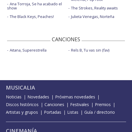
Ana Torroja, Se ha acabado el
show
The Strokes, Reality awaits
The Black Keys, Peaches!
Julieta Venegas, Norteña
CANCIONES
Aitana, Superestrella
Rels B, Tu vas sin (fav)
MUSICALIA
Noticias
Novedades
Próximas novedades
Discos históricos
Canciones
Festivales
Premios
Artistas y grupos
Portadas
Listas
Guía / directorio
CINEMANÍA