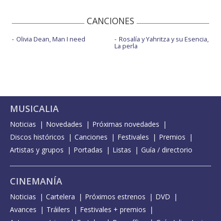
CANCIONES
Olivia Dean, Man I need
Rosalía y Yahritza y su Esencia,
La perla
MUSICALIA
Noticias
Novedades
Próximas novedades
Discos históricos
Canciones
Festivales
Premios
Artistas y grupos
Portadas
Listas
Guía / directorio
CINEMANÍA
Noticias
Cartelera
Próximos estrenos
DVD
Avances
Tráilers
Festivales + premios