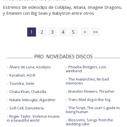
Estrenos de videoclips de Coldplay, Aitana, Imagine Dragons,
y Eminem con Big Sean y Babytron entre otros
1
2
3
4
5
>
>>
PRO. NOVEDADES DISCOS
Álvaro de Luna, Azulejos
Phoebe Bridgers, Lost
weekend
Kasabian, Act III
The Avalanches, No bad
memories
Toundra, Siete
Brandon Flowers, Thrasher
Chaka Khan, Chakzilla
Train, Mad dog in the fog
Natalie Imbruglia, Algorithm
The Script, The user's guide to
Soft Cell, Danceteria
being human
Roger Taylor, Violence insane
Blossoms, Songs from the
in a beautiful world
wedding cake