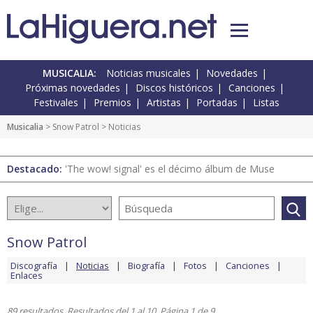
MUSICALIA:
Noticias musicales
Novedades
Próximas novedades
Discos históricos
Canciones
Festivales
Premios
Artistas
Portadas
Listas
Musicalia
>
Snow Patrol
> Noticias
Destacado:
'The wow! signal' es el décimo álbum de Muse
Snow Patrol
Discografía
Noticias
Biografía
Fotos
Canciones
Enlaces
89 resultados. Resultados del 1 al 10. Página 1 de 9