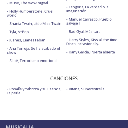
Muse, The wow! signal
Fangoria, La verdad o la
imaginación
Holly Humberstone, Cruel
world
Manuel Carrasco, Pueblo
salvaje I
Shania Twain, Little Miss Twain
Bad Gyal, Más cara
Tyla, A*Pop
Harry Styles, Kiss all the time.
Juanes, JuanesTeban
Disco, occasionally.
Ana Torroja, Se ha acabado el
Kany García, Puerta abierta
show
Siloé, Terrorismo emocional
CANCIONES
Rosalía y Yahritza y su Esencia,
Aitana, Superestrella
La perla
MUSICALIA