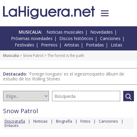
MUSICALIA:
Noticias musicales
Novedades
Próximas novedades
Discos históricos
Canciones
Festivales
Premios
Artistas
Portadas
Listas
Musicalia
>
Snow Patrol
> The forest is the path
Destacado:
'Foreign tongues' es el vigesimoquinto álbum de
estudio de los Rolling Stones
Snow Patrol
Discografía
Noticias
Biografía
Fotos
Canciones
Enlaces