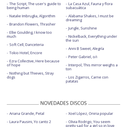
The Script, The user's guide to
La Casa Azul, Fauna y flora
being human
subacuática
Natalie Imbruglia, Algorithm
Alabama Shakes, I must be
dreaming
Brandon Flowers, Thrasher
Jungle, Sunshine
Ellie Goulding, I know too
much
Nickelback, Everything under
the sun
Soft Cell, Danceteria
Anni B Sweet, Alegría
Tokio Hotel, Encore
Peter Gabriel, o/i
Ezra Collective, Here because
of hope
Interpol, This mirror weighs a
ton
Nothing but Thieves, Stray
dogs
Los Zigarros, Carne con
patatas
NOVEDADES DISCOS
Ariana Grande, Petal
Xoel López, Oniria popular
Laura Pausini, Yo canto 2
Olivia Rodrigo, You seem
pretty sad for a girl so in love