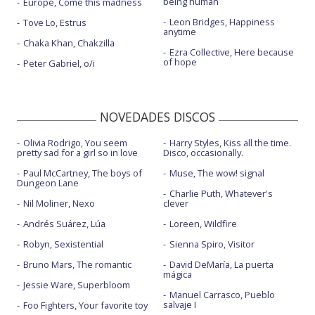
being human
Europe, Come this madness
Leon Bridges, Happiness
Tove Lo, Estrus
anytime
Chaka Khan, Chakzilla
Ezra Collective, Here because
of hope
Peter Gabriel, o/i
NOVEDADES DISCOS
Olivia Rodrigo, You seem
Harry Styles, Kiss all the time.
pretty sad for a girl so in love
Disco, occasionally.
Paul McCartney, The boys of
Muse, The wow! signal
Dungeon Lane
Charlie Puth, Whatever's
Nil Moliner, Nexo
clever
Andrés Suárez, Lúa
Loreen, Wildfire
Robyn, Sexistential
Sienna Spiro, Visitor
Bruno Mars, The romantic
David DeMaría, La puerta
mágica
Jessie Ware, Superbloom
Manuel Carrasco, Pueblo
salvaje I
Foo Fighters, Your favorite toy