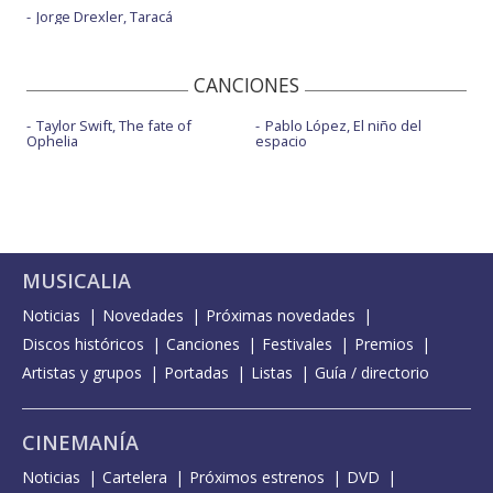
Jorge Drexler, Taracá
CANCIONES
Taylor Swift, The fate of
Pablo López, El niño del
Ophelia
espacio
MUSICALIA
Noticias
Novedades
Próximas novedades
Discos históricos
Canciones
Festivales
Premios
Artistas y grupos
Portadas
Listas
Guía / directorio
CINEMANÍA
Noticias
Cartelera
Próximos estrenos
DVD