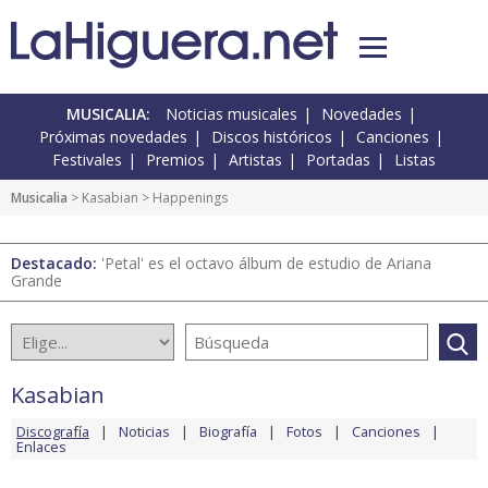
MUSICALIA:
Noticias musicales
Novedades
Próximas novedades
Discos históricos
Canciones
Festivales
Premios
Artistas
Portadas
Listas
Musicalia
>
Kasabian
> Happenings
Destacado:
'Petal' es el octavo álbum de estudio de Ariana
Grande
Kasabian
Discografía
Noticias
Biografía
Fotos
Canciones
Enlaces