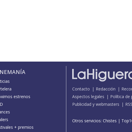
INEMANÍA
icias
telera
Contacto
Redacción
Reco
óximos estrenos
Aspectos legales
Política de
D
Publicidad y webmasters
RS
ances
ilers
Otros servicios:
Chistes
|
Top1
stivales + premios