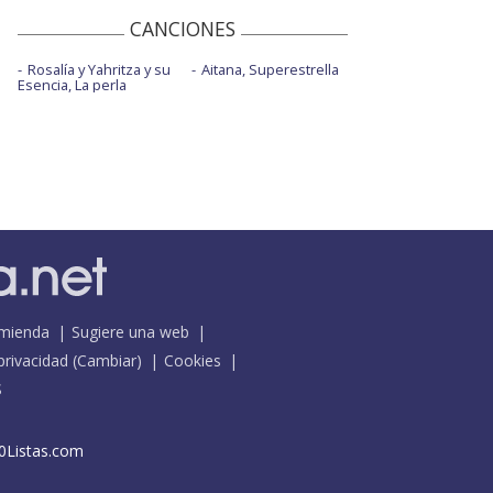
CANCIONES
Rosalía y Yahritza y su
Aitana, Superestrella
Esencia, La perla
mienda
Sugiere una web
 privacidad
(
Cambiar
)
Cookies
S
0Listas.com