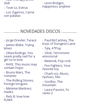
club
Leon Bridges,
Happiness anytime
Tove Lo, Estrus
Los Zigarros, Carne
con patatas
NOVEDADES DISCOS
Jorge Drexler, Taracá
Paul McCartney, The
boys of Dungeon Lane
James Blake, Trying
times
Tyla, A*Pop
Olivia Rodrigo, You
Siloé, Terrorismo
seem pretty sad for a
emocional
girl so in love
Melendi, Pop rock
RAYE, This music may
Foo Fighters, Your
contain hope.
favorite toy
Bruno Mars, The
Charli xcx, Music,
romantic
fashion, film
The Rolling Stones,
Gorillaz, The
Foreign tongues
mountain
Melanie Martinez,
Laura Pausini, Yo
Hades
canto 2
Rels B: love love
FLAKK