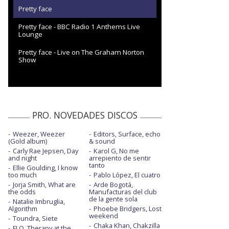
Pretty face
Pretty face - BBC Radio 1 Anthems Live
Lounge
Pretty face - Live on The Graham Norton
Show
PRO. NOVEDADES DISCOS
Weezer, Weezer
Editors, Surface, echo
(Gold album)
& sound
Carly Rae Jepsen, Day
Karol G, No me
and night
arrepiento de sentir
tanto
Ellie Goulding, I know
too much
Pablo López, El cuatro
Jorja Smith, What are
Arde Bogotá,
the odds
Manufacturas del club
de la gente sola
Natalie Imbruglia,
Algorithm
Phoebe Bridgers, Lost
weekend
Toundra, Siete
Chaka Khan, Chakzilla
FLO, Therapy at the