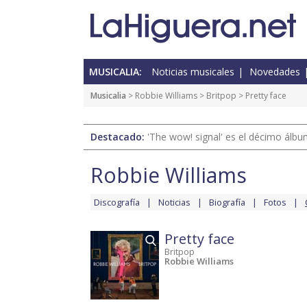
MUSICALIA:
Noticias musicales
Novedades
Musicalia
>
Robbie Williams
>
Britpop
> Pretty face
Destacado:
'The wow! signal' es el décimo álb
Robbie Williams
Discografía
Noticias
Biografía
Fotos
Pretty face
Britpop
Robbie Williams