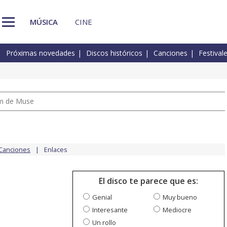
MÚSICA
CINE
Próximas novedades
Discos históricos
Canciones
Festival
um de Muse
Canciones
Enlaces
El disco te parece que es:
Genial
Muy bueno
Interesante
Mediocre
Un rollo