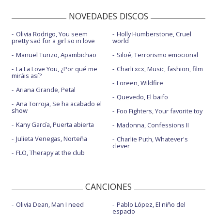
NOVEDADES DISCOS
Olivia Rodrigo, You seem
Holly Humberstone, Cruel
pretty sad for a girl so in love
world
Manuel Turizo, Apambichao
Siloé, Terrorismo emocional
La La Love You, ¿Por qué me
Charli xcx, Music, fashion, film
miráis así?
Loreen, Wildfire
Ariana Grande, Petal
Quevedo, El baifo
Ana Torroja, Se ha acabado el
show
Foo Fighters, Your favorite toy
Kany García, Puerta abierta
Madonna, Confessions II
Julieta Venegas, Norteña
Charlie Puth, Whatever's
clever
FLO, Therapy at the club
CANCIONES
Olivia Dean, Man I need
Pablo López, El niño del
espacio