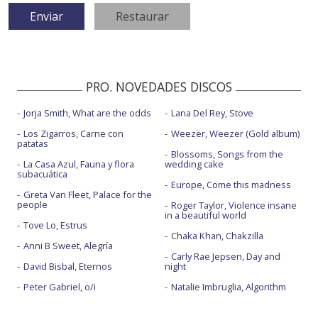
PRO. NOVEDADES DISCOS
Jorja Smith, What are the odds
Lana Del Rey, Stove
Los Zigarros, Carne con
Weezer, Weezer (Gold album)
patatas
Blossoms, Songs from the
La Casa Azul, Fauna y flora
wedding cake
subacuática
Europe, Come this madness
Greta Van Fleet, Palace for the
people
Roger Taylor, Violence insane
in a beautiful world
Tove Lo, Estrus
Chaka Khan, Chakzilla
Anni B Sweet, Alegría
Carly Rae Jepsen, Day and
David Bisbal, Eternos
night
Peter Gabriel, o/i
Natalie Imbruglia, Algorithm