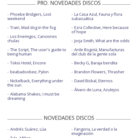
PRO. NOVEDADES DISCOS
Phoebe Bridgers, Lost
La Casa Azul, Fauna y flora
weekend
subacuática
Train, Mad dog in the fog
Ezra Collective, Here because
of hope
Los Enemigos, Canciones
chulas
Jorja Smith, What are the odds
The Script, The user's guide to
Arde Bogotá, Manufacturas
being human
del club de la gente sola
Tokio Hotel, Encore
Becky G, Baraja bendita
beabadoobee, Pylon
Brandon Flowers, Thrasher
Nickelback, Everything under
David Bisbal, Eternos
the sun
Álvaro de Luna, Azulejos
Alabama Shakes, I must be
dreaming
NOVEDADES DISCOS
Andrés Suárez, Lúa
Fangoria, La verdad o la
imaginación