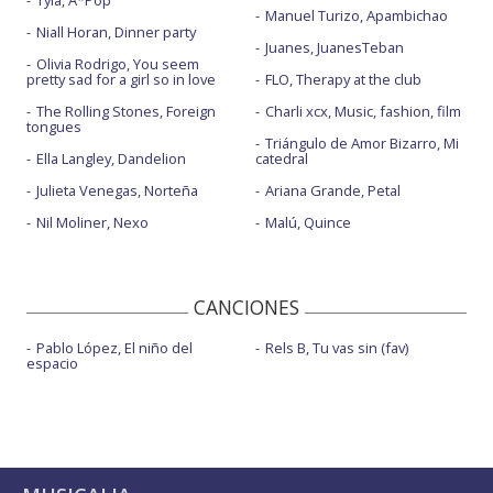
Tyla, A*Pop
Manuel Turizo, Apambichao
Niall Horan, Dinner party
Juanes, JuanesTeban
Olivia Rodrigo, You seem
pretty sad for a girl so in love
FLO, Therapy at the club
The Rolling Stones, Foreign
Charli xcx, Music, fashion, film
tongues
Triángulo de Amor Bizarro, Mi
Ella Langley, Dandelion
catedral
Julieta Venegas, Norteña
Ariana Grande, Petal
Nil Moliner, Nexo
Malú, Quince
CANCIONES
Pablo López, El niño del
Rels B, Tu vas sin (fav)
espacio