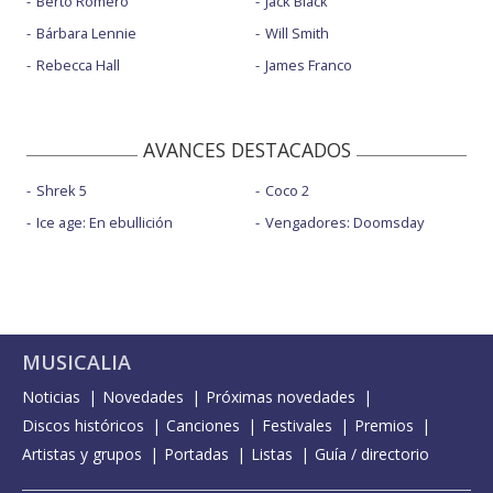
Berto Romero
Jack Black
Bárbara Lennie
Will Smith
Rebecca Hall
James Franco
AVANCES DESTACADOS
Shrek 5
Coco 2
Ice age: En ebullición
Vengadores: Doomsday
MUSICALIA
Noticias
Novedades
Próximas novedades
Discos históricos
Canciones
Festivales
Premios
Artistas y grupos
Portadas
Listas
Guía / directorio