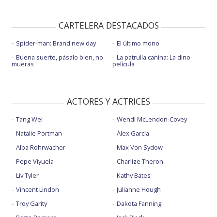
CARTELERA DESTACADOS
Spider-man: Brand new day
El último mono
Buena suerte, pásalo bien, no
La patrulla canina: La dino
mueras
película
ACTORES Y ACTRICES
Tang Wei
Wendi McLendon-Covey
Natalie Portman
Álex García
Alba Rohrwacher
Max Von Sydow
Pepe Viyuela
Charlize Theron
Liv Tyler
Kathy Bates
Vincent Lindon
Julianne Hough
Troy Garity
Dakota Fanning