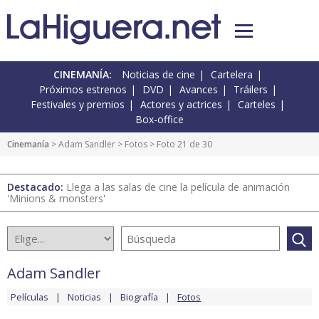
CINEMANÍA:
Noticias de cine
Cartelera
Próximos estrenos
DVD
Avances
Tráilers
Festivales y premios
Actores y actrices
Carteles
Box-office
Cinemanía
>
Adam Sandler
>
Fotos
> Foto 21 de 30
Destacado:
Llega a las salas de cine la película de animación
'Minions & monsters'
Adam Sandler
Películas
Noticias
Biografía
Fotos