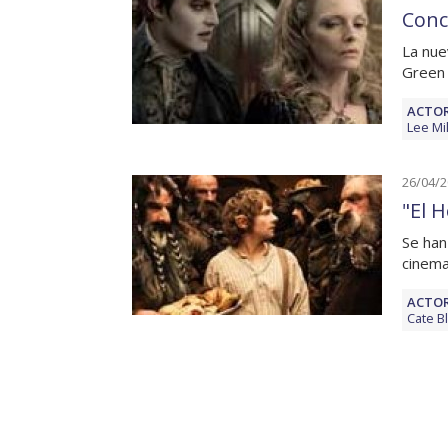
Conc
La nue
Green 
ACTOR
Lee Mil
26/04/
"El 
Se han
cinema
ACTOR
Cate B