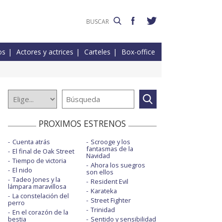
os
Actores y actrices
Carteles
Box-office
PROXIMOS ESTRENOS
Cuenta atrás
Scrooge y los
fantasmas de la
El final de Oak Street
Navidad
Tiempo de victoria
Ahora los suegros
El nido
son ellos
Tadeo Jones y la
Resident Evil
lámpara maravillosa
Karateka
La constelación del
Street Fighter
perro
Trinidad
En el corazón de la
bestia
Sentido y sensibilidad