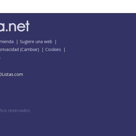
mienda
Sugiere una web
 privacidad
(
Cambiar
)
Cookies
S
0Listas.com
chos reservados