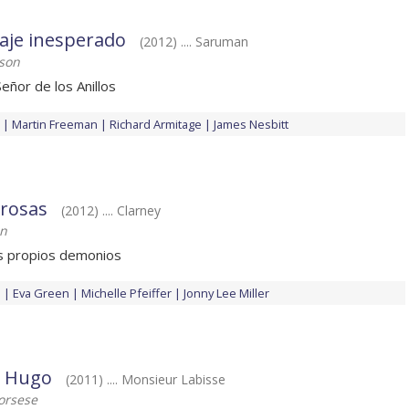
iaje inesperado
(2012) .... Saruman
kson
eñor de los Anillos
Martin Freeman
Richard Armitage
James Nesbitt
rosas
(2012) .... Clarney
on
us propios demonios
p
Eva Green
Michelle Pfeiffer
Jonny Lee Miller
e Hugo
(2011) .... Monsieur Labisse
orsese