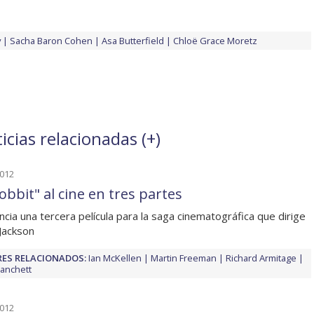
y
Sacha Baron Cohen
Asa Butterfield
Chloë Grace Moretz
icias relacionadas (
+
)
2012
obbit" al cine en tres partes
ncia una tercera película para la saga cinematográfica que dirige
Jackson
ES RELACIONADOS:
Ian McKellen
Martin Freeman
Richard Armitage
lanchett
2012