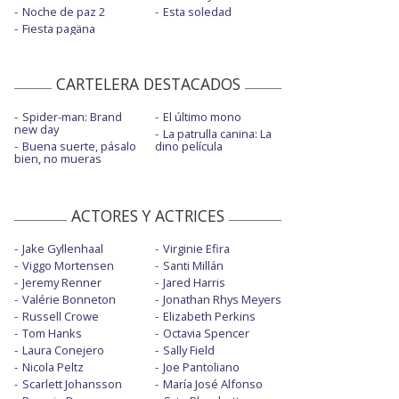
Noche de paz 2
Esta soledad
Fiesta pagäna
CARTELERA DESTACADOS
Spider-man: Brand
El último mono
new day
La patrulla canina: La
Buena suerte, pásalo
dino película
bien, no mueras
ACTORES Y ACTRICES
Jake Gyllenhaal
Virginie Efira
Viggo Mortensen
Santi Millán
Jeremy Renner
Jared Harris
Valérie Bonneton
Jonathan Rhys Meyers
Russell Crowe
Elizabeth Perkins
Tom Hanks
Octavia Spencer
Laura Conejero
Sally Field
Nicola Peltz
Joe Pantoliano
Scarlett Johansson
María José Alfonso