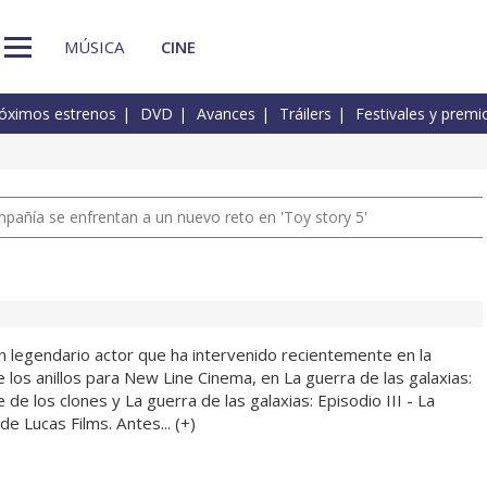
MÚSICA
CINE
óximos estrenos
DVD
Avances
Tráilers
Festivales y premi
pañía se enfrentan a un nuevo reto en 'Toy story 5'
n legendario actor que ha intervenido recientemente en la
de los anillos para New Line Cinema, en La guerra de las galaxias:
e de los clones y La guerra de las galaxias: Episodio III - La
de Lucas Films. Antes... (
+
)