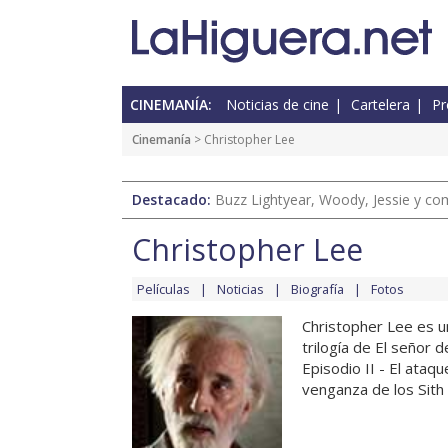
CINEMANÍA:
Noticias de cine
Cartelera
Pr
Cinemanía
> Christopher Lee
Destacado:
Buzz Lightyear, Woody, Jessie y com
Christopher Lee
Películas
Noticias
Biografía
Fotos
Christopher Lee es u
trilogía de El señor 
Episodio II - El ataqu
venganza de los Sith 