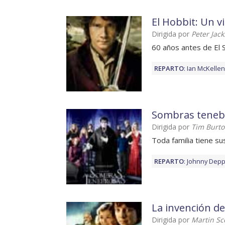
El Hobbit: Un v
Dirigida por
Peter Jac
60 años antes de El S
REPARTO
:
Ian McKellen
Sombras teneb
Dirigida por
Tim Burt
Toda familia tiene s
REPARTO
:
Johnny Dep
La invención d
Dirigida por
Martin Sc