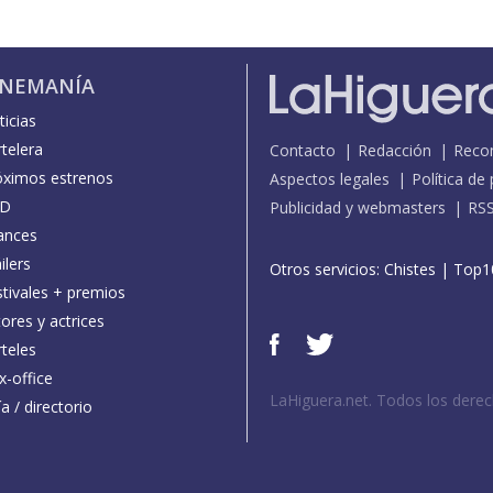
INEMANÍA
icias
telera
Contacto
Redacción
Reco
óximos estrenos
Aspectos legales
Política de
D
Publicidad y webmasters
RS
ances
ilers
Otros servicios:
Chistes
|
Top1
stivales + premios
ores y actrices
teles
x-office
LaHiguera.net. Todos los dere
a / directorio