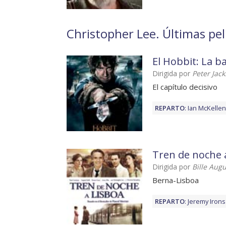
Christopher Lee. Últimas pel
El Hobbit: La ba
Dirigida por
Peter Jac
El capítulo decisivo
REPARTO
:
Ian McKellen
Tren de noche 
Dirigida por
Bille Augu
Berna-Lisboa
REPARTO
:
Jeremy Irons