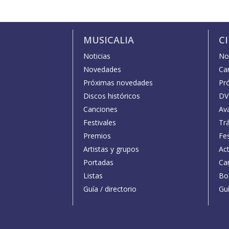
MUSICALIA
C
Noticias
Not
Novedades
Car
Próximas novedades
Pr
Discos históricos
DV
Canciones
Av
Festivales
Trá
Premios
Fe
Artistas y grupos
Act
Portadas
Car
Listas
Bo
Guía / directorio
Guí