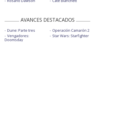
Rosario Dawson
Cate Blanchett
AVANCES DESTACADOS
Dune: Parte tres
Operación Camarón 2
Vengadores:
Star Wars: Starfighter
Doomsday