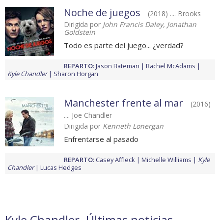
Noche de juegos
(2018) .... Brooks
Dirigida por
John Francis Daley, Jonathan
Goldstein
Todo es parte del juego... ¿verdad?
REPARTO
:
Jason Bateman
Rachel McAdams
Kyle Chandler
Sharon Horgan
Manchester frente al mar
(2016)
.... Joe Chandler
Dirigida por
Kenneth Lonergan
Enfrentarse al pasado
REPARTO
:
Casey Affleck
Michelle Williams
Kyle
Chandler
Lucas Hedges
Kyle Chandler. Últimas noticias