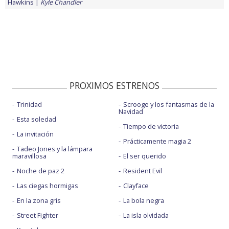
Hawkins
Kyle Chandler
PROXIMOS ESTRENOS
Trinidad
Scrooge y los fantasmas de la
Navidad
Esta soledad
Tiempo de victoria
La invitación
Prácticamente magia 2
Tadeo Jones y la lámpara
maravillosa
El ser querido
Noche de paz 2
Resident Evil
Las ciegas hormigas
Clayface
En la zona gris
La bola negra
Street Fighter
La isla olvidada