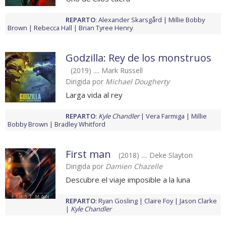
REPARTO
:
Alexander Skarsgård
Millie Bobby
Brown
Rebecca Hall
Brian Tyree Henry
Godzilla: Rey de los monstruos
(2019) .... Mark Russell
Dirigida por
Michael Dougherty
Larga vida al rey
REPARTO
:
Kyle Chandler
Vera Farmiga
Millie
Bobby Brown
Bradley Whitford
First man
(2018) .... Deke Slayton
Dirigida por
Damien Chazelle
Descubre el viaje imposible a la luna
REPARTO
:
Ryan Gosling
Claire Foy
Jason Clarke
Kyle Chandler