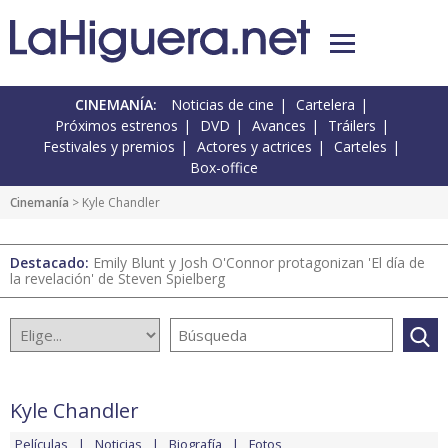
CINEMANÍA:
Noticias de cine
Cartelera
Próximos estrenos
DVD
Avances
Tráilers
Festivales y premios
Actores y actrices
Carteles
Box-office
Cinemanía
> Kyle Chandler
Destacado:
Emily Blunt y Josh O'Connor protagonizan 'El día de
la revelación' de Steven Spielberg
Kyle Chandler
Películas
Noticias
Biografía
Fotos