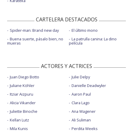
Karateka
CARTELERA DESTACADOS
Spider-man: Brand new day
El último mono
Buena suerte, pásalo bien, no
La patrulla canina: La dino
mueras
película
ACTORES Y ACTRICES
Juan Diego Botto
Julie Delpy
Juliane Köhler
Danielle Deadwyler
Itziar Aizpuru
Aaron Paul
Alicia Vikander
Clara Lago
Juliette Binoche
Ana Wagener
Kellan Lutz
Ali Suliman
Mila Kunis
Perdita Weeks