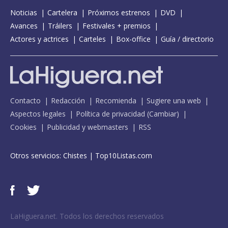
Noticias
Cartelera
Próximos estrenos
DVD
Avances
Tráilers
Festivales + premios
Actores y actrices
Carteles
Box-office
Guía / directorio
Contacto
Redacción
Recomienda
Sugiere una web
Aspectos legales
Política de privacidad
(
Cambiar
)
Cookies
Publicidad y webmasters
RSS
Otros servicios:
Chistes
|
Top10Listas.com
LaHiguera.net. Todos los derechos reservados