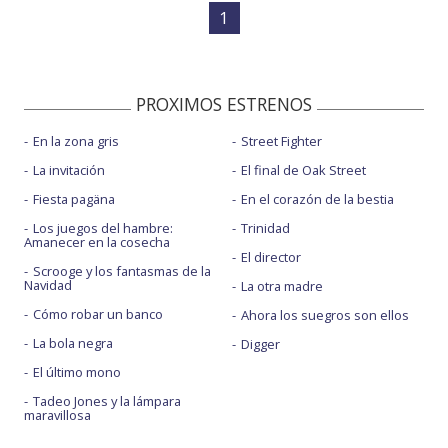
1
PROXIMOS ESTRENOS
En la zona gris
Street Fighter
La invitación
El final de Oak Street
Fiesta pagäna
En el corazón de la bestia
Los juegos del hambre:
Trinidad
Amanecer en la cosecha
El director
Scrooge y los fantasmas de la
Navidad
La otra madre
Cómo robar un banco
Ahora los suegros son ellos
La bola negra
Digger
El último mono
Tadeo Jones y la lámpara
maravillosa