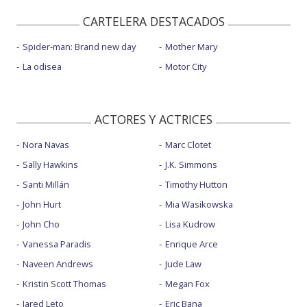
CARTELERA DESTACADOS
Spider-man: Brand new day
Mother Mary
La odisea
Motor City
ACTORES Y ACTRICES
Nora Navas
Marc Clotet
Sally Hawkins
J.K. Simmons
Santi Millán
Timothy Hutton
John Hurt
Mia Wasikowska
John Cho
Lisa Kudrow
Vanessa Paradis
Enrique Arce
Naveen Andrews
Jude Law
Kristin Scott Thomas
Megan Fox
Jared Leto
Eric Bana