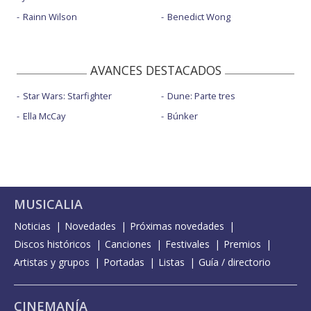
Rainn Wilson
Benedict Wong
AVANCES DESTACADOS
Star Wars: Starfighter
Dune: Parte tres
Ella McCay
Búnker
MUSICALIA
Noticias
Novedades
Próximas novedades
Discos históricos
Canciones
Festivales
Premios
Artistas y grupos
Portadas
Listas
Guía / directorio
CINEMANÍA