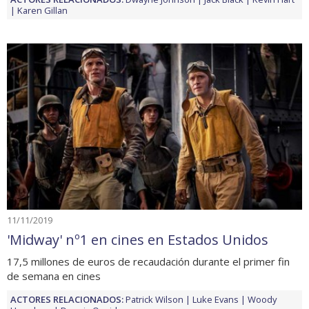
Karen Gillan
11/11/2019
'Midway' nº1 en cines en Estados Unidos
17,5 millones de euros de recaudación durante el primer fin
de semana en cines
ACTORES RELACIONADOS:
Patrick Wilson
Luke Evans
Woody