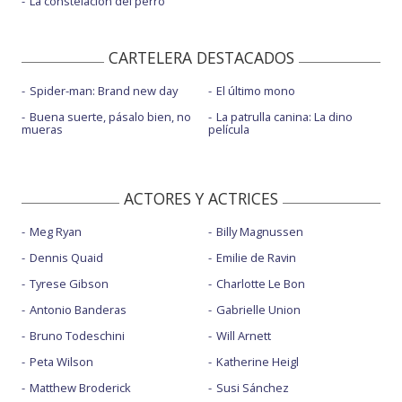
La constelación del perro
CARTELERA DESTACADOS
Spider-man: Brand new day
El último mono
Buena suerte, pásalo bien, no
La patrulla canina: La dino
mueras
película
ACTORES Y ACTRICES
Meg Ryan
Billy Magnussen
Dennis Quaid
Emilie de Ravin
Tyrese Gibson
Charlotte Le Bon
Antonio Banderas
Gabrielle Union
Bruno Todeschini
Will Arnett
Peta Wilson
Katherine Heigl
Matthew Broderick
Susi Sánchez