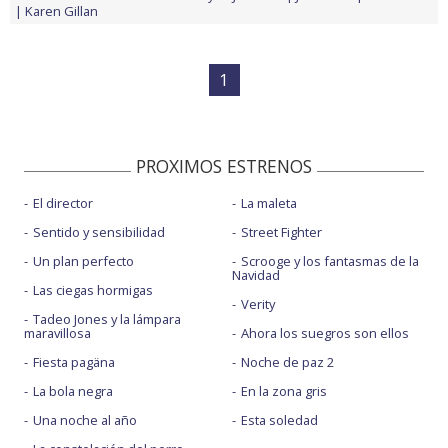
Karen Gillan
1
PROXIMOS ESTRENOS
El director
La maleta
Sentido y sensibilidad
Street Fighter
Un plan perfecto
Scrooge y los fantasmas de la
Navidad
Las ciegas hormigas
Verity
Tadeo Jones y la lámpara
maravillosa
Ahora los suegros son ellos
Fiesta pagäna
Noche de paz 2
La bola negra
En la zona gris
Una noche al año
Esta soledad