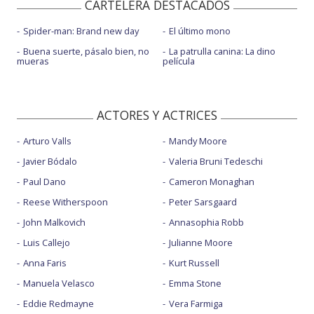
CARTELERA DESTACADOS
Spider-man: Brand new day
El último mono
Buena suerte, pásalo bien, no
La patrulla canina: La dino
mueras
película
ACTORES Y ACTRICES
Arturo Valls
Mandy Moore
Javier Bódalo
Valeria Bruni Tedeschi
Paul Dano
Cameron Monaghan
Reese Witherspoon
Peter Sarsgaard
John Malkovich
Annasophia Robb
Luis Callejo
Julianne Moore
Anna Faris
Kurt Russell
Manuela Velasco
Emma Stone
Eddie Redmayne
Vera Farmiga