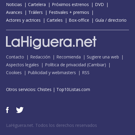
Noticias
Cartelera
Próximos estrenos
DVD
Avances
Tráilers
Festivales + premios
Actores y actrices
Carteles
Box-office
Guía / directorio
Contacto
Redacción
Recomienda
Sugiere una web
Aspectos legales
Política de privacidad
(
Cambiar
)
Cookies
Publicidad y webmasters
RSS
Otros servicios:
Chistes
|
Top10Listas.com
LaHiguera.net. Todos los derechos reservados