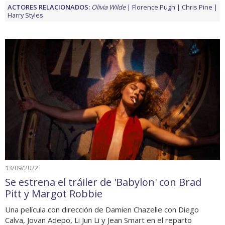
ACTORES RELACIONADOS:
Olivia Wilde
Florence Pugh
Chris Pine
Harry Styles
13/09/2022
Se estrena el tráiler de 'Babylon' con Brad
Pitt y Margot Robbie
Una película con dirección de Damien Chazelle con Diego
Calva, Jovan Adepo, Li Jun Li y Jean Smart en el reparto