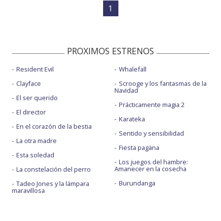
1
PROXIMOS ESTRENOS
Resident Evil
Whalefall
Clayface
Scrooge y los fantasmas de la
Navidad
El ser querido
Prácticamente magia 2
El director
Karateka
En el corazón de la bestia
Sentido y sensibilidad
La otra madre
Fiesta pagäna
Esta soledad
Los juegos del hambre:
Amanecer en la cosecha
La constelación del perro
Burundanga
Tadeo Jones y la lámpara
maravillosa