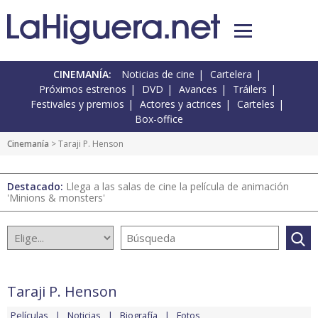
CINEMANÍA:
Noticias de cine
Cartelera
Próximos estrenos
DVD
Avances
Tráilers
Festivales y premios
Actores y actrices
Carteles
Box-office
Cinemanía
> Taraji P. Henson
Destacado:
Llega a las salas de cine la película de animación
'Minions & monsters'
Taraji P. Henson
Películas
Noticias
Biografía
Fotos