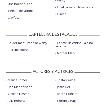
Verity
Una noche al año
En el corazón de la bestia
Tiempo de victoria
El nido
Clayface
CARTELERA DESTACADOS
Spider-man: Brand new day
La patrulla canina: La dino
película
El último mono
Mother Mary
ACTORES Y ACTRICES
Marisa Tomei
Tristan Wilds
Ben Mendelsohn
Jamie Bell
Clotilde Hesme
Aaron Eckhart
Julia Roberts
Florence Pugh