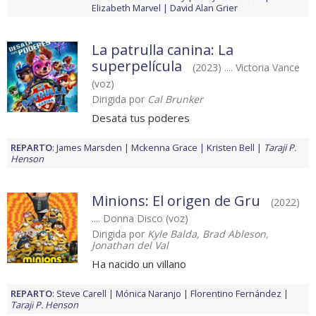
Elizabeth Marvel
David Alan Grier
La patrulla canina: La
superpelícula
(2023) .... Victoria Vance
(voz)
Dirigida por
Cal Brunker
Desata tus poderes
REPARTO
:
James Marsden
Mckenna Grace
Kristen Bell
Taraji P.
Henson
Minions: El origen de Gru
(2022)
.... Donna Disco (voz)
Dirigida por
Kyle Balda, Brad Ableson,
Jonathan del Val
Ha nacido un villano
REPARTO
:
Steve Carell
Mónica Naranjo
Florentino Fernández
Taraji P. Henson