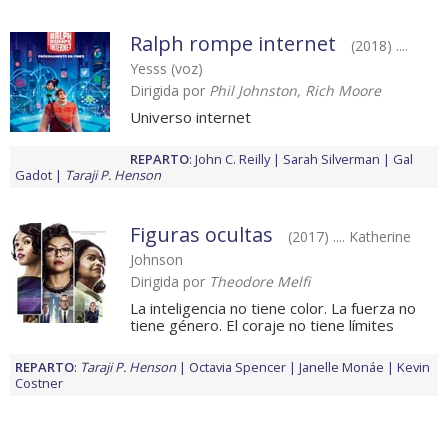
Ralph rompe internet
(2018) ....
Yesss (voz)
Dirigida por
Phil Johnston, Rich Moore
Universo internet
REPARTO
:
John C. Reilly
Sarah Silverman
Gal
Gadot
Taraji P. Henson
Figuras ocultas
(2017) .... Katherine
Johnson
Dirigida por
Theodore Melfi
La inteligencia no tiene color. La fuerza no
tiene género. El coraje no tiene límites
REPARTO
:
Taraji P. Henson
Octavia Spencer
Janelle Monáe
Kevin
Costner