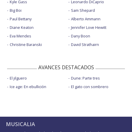
Kyle Gass
Leonardo DiCaprio
Big Boi
Sam Shepard
Paul Bettany
Alberto Ammann
Diane Keaton
Jennifer Love Hewitt
Eva Mendes
Dany Boon
Christine Baranski
David Strathairn
AVANCES DESTACADOS
El jilguero
Dune: Parte tres
Ice age: En ebullición
El gato con sombrero
MUSICALIA